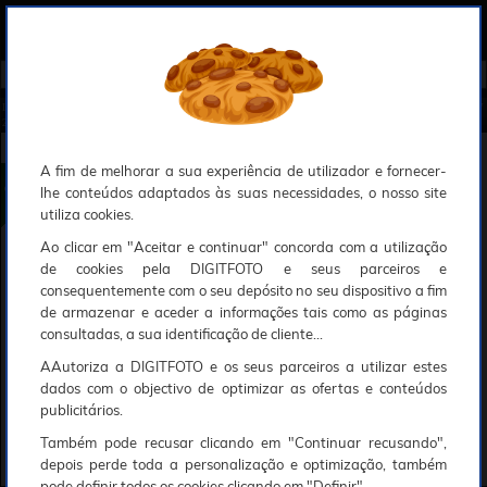
0
Compreendemos que a segurança é uma prioridade ao utilizar o nosso sítio web, Faremos o nosso melhor para assegurar que a sua utilização do nosso website seja tão suave e eficiente quanto possível.
O nosso site foi desenvolvido para utilizar sessões de utilizadores através de cookies, Deve portanto aceitá-los para que o processo de autenticação e encomenda seja funcional. Tem a possibilidade de introduzir uma lista branca de sítios web no seu navegador, Recomendamos que a utilize se não desejar permitir a utilização de cookies a nível mundial.
Se desejar mais informações sobre este assunto, por favor contacte o nosso Responsável pela protecção de dados no endereço abaixo:
Esperamos que compreenda a nossa abordagem, Sinceramente, a equipa DigitFoto
Início
►
Observação, objectivas e acessórios
►
Filtros circulares
►
B+W Filtro T-PRO HTC Polarizador Circular 7
2mm (Abrangido por outras ofertas especiais)
B+W Filtro T-PRO HTC Polarizador Circular 72mm
A fim de melhorar a sua experiência de utilizador e fornecer-
lhe conteúdos adaptados às suas necessidades, o nosso site
utiliza cookies.
Ao clicar em "Aceitar e continuar" concorda com a utilização
de cookies pela DIGITFOTO e seus parceiros e
consequentemente com o seu depósito no seu dispositivo a fim
de armazenar e aceder a informações tais como as páginas
consultadas, a sua identificação de cliente...
AAutoriza a DIGITFOTO e os seus parceiros a utilizar estes
dados com o objectivo de optimizar as ofertas e conteúdos
publicitários.
Também pode recusar clicando em "Continuar recusando",
depois perde toda a personalização e optimização, também
pode definir todos os cookies clicando em "Definir".