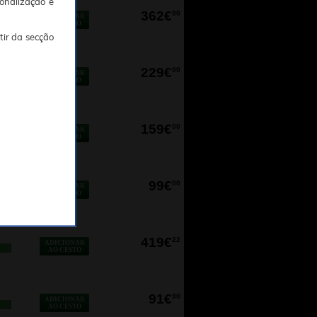
onalização e
362€
90
ADICIONAR
AO CESTO
tir da secção
229€
00
ADICIONAR
O
AO CESTO
159€
00
ADICIONAR
AO CESTO
99€
00
ADICIONAR
AO CESTO
419€
22
ADICIONAR
AO CESTO
91€
90
ADICIONAR
AO CESTO