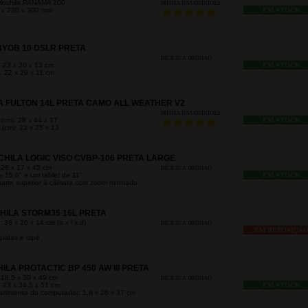
ochila PANAMA 200
MÉDIA DAS OPINIÕES
5 x 220 x 300 mm
EM STOCK
YOB 10 DSLR PRETA
DÊ A SUA OPINIÃO
 23 x 30 x 13 cm
EM STOCK
: 22 x 29 x 11 cm
 FULTON 14L PRETA CAMO ALL WEATHER V2
MÉDIA DAS OPINIÕES
(cm): 28 x 44 x 17
EM STOCK
 (cm): 23 x 25 x 13
HILA LOGIC VISO CVBP-106 PRETA LARGE
 26 x 17 x 45 cm
DÊ A SUA OPINIÃO
e 15,6" e um tablet de 11"
EM STOCK
parte superior à câmara com zoom montado
HILA STORM35 16L PRETA
 36 x 26 x 14 cm (a x l x d)
DÊ A SUA OPINIÃO
EM REPOSIÇÃ
adas e tripé
LA PROTACTIC BP 450 AW III PRETA
 18,5 x 30 x 49 cm
DÊ A SUA OPINIÃO
 23 x 34,5 x 51 cm
EM STOCK
timento do computador: 1,8 x 26 x 37 cm