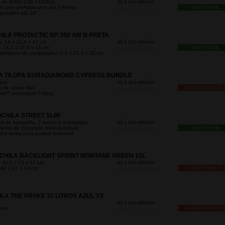
s de H.58x L34 x D18cm
DÊ A SUA OPINIÃO
case profissional e até 7 lentes
EM STOCK
putador até 16"
LA PROTACTIC BP 350 AW III PRETA
s: 19 x 31,5 x 47 cm
DÊ A SUA OPINIÃO
: 14,5 x 27,5 x 44 cm
EM STOCK
timento do computador: 1,6 x 22,2 x 33 cm
LA TILOPA DURADIAMOND CYPRESS BUNDLE
ros
DÊ A SUA OPINIÃO
s de vários dias
EM REPOSIÇÃ
nd™ innovation F-Stop
CHILA STREET SLIM
t de fotografia, 2 lentes e acessórios
DÊ A SUA OPINIÃO
ento de fotografia intercambiável
EM STOCK
a e bolsa para portátil amovível
CHILA BACKLIGHT SPRINT MONTANE GREEN 15L
 44,5 x 23 x 17 cm
DÊ A SUA OPINIÃO
 42 x 21 x 14 cm
EM REPOSIÇÃ
A THE PRVKE 31 LITROS AZUL V3
DÊ A SUA OPINIÃO
ros
EM REPOSIÇÃ