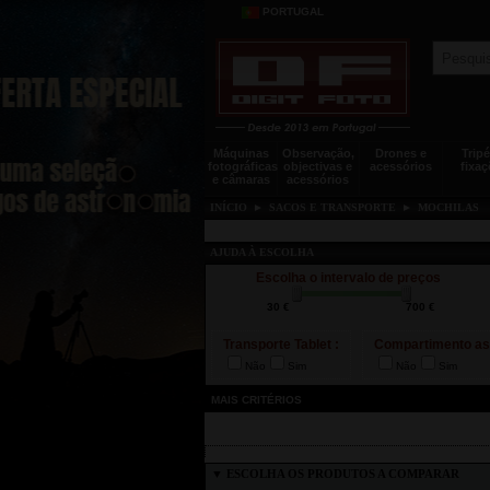
PORTUGAL
Máquinas
Observação,
Drones e
Tripé
fotográficas
objectivas e
acessórios
fixaç
e câmaras
acessórios
INÍCIO
►
SACOS E TRANSPORTE
►
MOCHILAS
AJUDA À ESCOLHA
Escolha o intervalo de preços
Transporte Tablet :
Compartimento as
Não
Sim
Não
Sim
▼ ESCOLHA OS PRODUTOS A COMPARAR