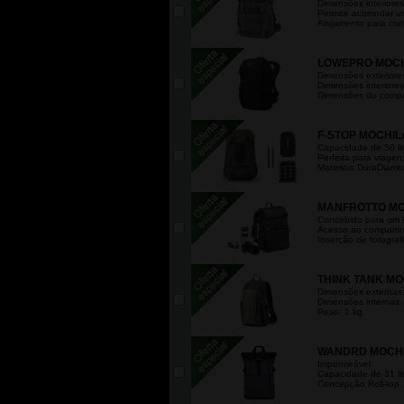
Dimensões interiore
Permite acomodar um 
Alojamento para com
LOWEPRO MOCHI
Dimensões exteriore
Dimensões interiores
Dimensões do compar
F-STOP MOCHI
Capacidade de 50 lit
Perfeita para viagen
Materiais DuraDiamo
MANFROTTO MO
Concebido para um ki
Acesso ao compartim
Inserção de fotografi
THINK TANK MO
Dimensões externas:
Dimensões internas:
Peso: 1 kg
WANDRD MOCHIL
Impermeável
Capacidade de 31 lit
Concepção Roll-top