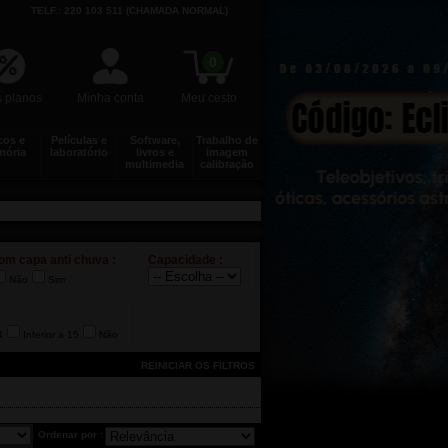
TELF.: 220 103 511 (CHAMADA NORMAL)
0
 planos
Minha conta
Meu cesto
cos e
Películas e
Software,
Trabalho de
ória
laboratório
livros e
imagem
multimedia
calibração
om capa anti chuva :
Capacidade :
Não
Sim
4
Inferior a 15
Não
Ordenar por :