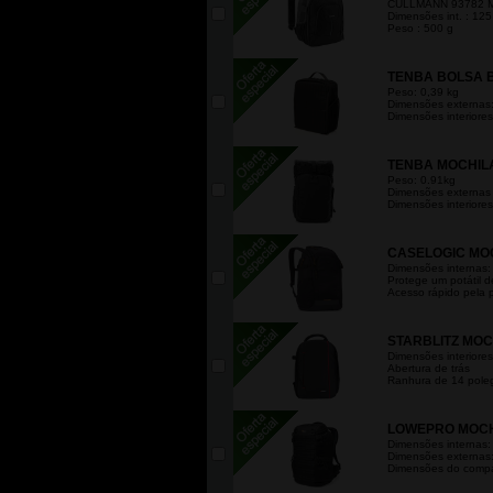
CULLMANN 93782 M
Dimensões int. : 12
Peso : 500 g
TENBA BOLSA B
Peso: 0,39 kg
Dimensões externas:
Dimensões interiores
TENBA MOCHILA
Peso: 0.91kg
Dimensões externas 
Dimensões interiores
CASELOGIC MOC
Dimensões internas:
Protege um potátil d
Acesso rápido pela 
STARBLITZ MOC
Dimensões interiores:
Abertura de trás
Ranhura de 14 poleg
LOWEPRO MOCHI
Dimensões internas:
Dimensões externas:
Dimensões do compar