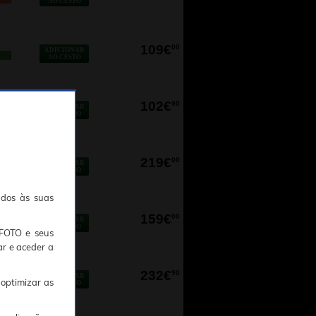
AO CESTO
109€
00
ADICIONAR
AO CESTO
102€
90
ADICIONAR
AO CESTO
219€
00
ADICIONAR
AO CESTO
ados às suas
159€
00
ADICIONAR
AO CESTO
TFOTO e seus
ar e aceder a
232€
90
ADICIONAR
 optimizar as
AO CESTO