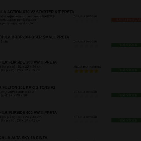
LA ACTION X30 V2 STARTER KIT PRETA
os e equipamento sem espelho/DSLR
DÊ A SUA OPINIÃO
omputador portátil/tablet
EM REPOSIÇÃ
 parte superior do rolo
HILA BRBP-104 DSLR SMALL PRETA
41 cm
DÊ A SUA OPINIÃO
EM STOCK
A FLIPSIDE 300 AW III PRETA
(l x p x h) : 31 x 22 x 46 cm
MÉDIA DAS OPINIÕES
(l x p x h) : 26 x 12 x 39 cm
EM STOCK
 FULTON 10L KAKI 2 TONS V2
 (cm): 25W x 38H x 15D
DÊ A SUA OPINIÃO
 (cm): 22 x 20 x 10
EM STOCK
A FLIPSIDE 400 AW III PRETA
(l x p x h) : 33 x 24 x 48 cm
DÊ A SUA OPINIÃO
(l x p x h) : 28 x 14 x 41 cm
EM STOCK
ILA ALTA SKY 68 CINZA