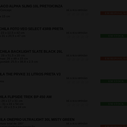
ACO ALPHA SLING 10L PRETO/CINZA
 Concept
DÊ A SUA OPINIÃO
EM REPOSIÇÃ
x 15 cm
HILA FOTO VEO SELECT 43RB PRETA
 23 x 12,5 x 42 cm
DÊ A SUA OPINIÃO
s 31 x 20,5 x 47 cm
EM STOCK
CHILA BACKLIGHT SLATE BLACK 26L
 29 x 51,5 x 20 cm
DÊ A SUA OPINIÃO
nas: 26 x 49 x 15 cm
EM REPOSIÇÃ
ortátil: 25,5 x 38,8 x 2,5 cm
A THE PRVKE 31 LITROS PRETA V3
DÊ A SUA OPINIÃO
ros
EM STOCK
LA FLIPSIDE TREK BP 450 AW
: 26 x 17 x 31 cm
DÊ A SUA OPINIÃO
: 31 x 24 x 54 cm
EM STOCK
 : 20 x 2,5 x 24 cm
LA ONEPRO ULTRALIGHT 30L MISTY GREEN
tura total de 180°
DÊ A SUA OPINIÃO
e capacidade/peso/proteção
EM REPOSIÇÃ