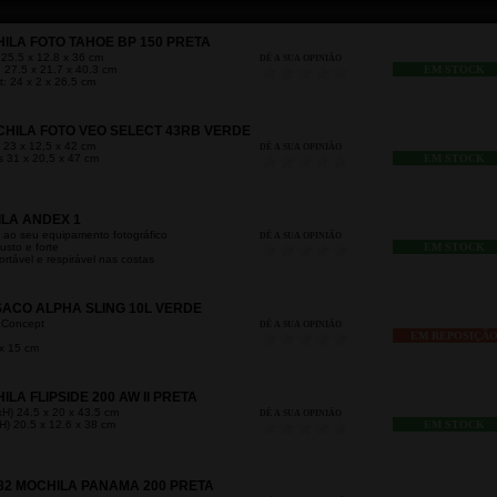
LA FOTO TAHOE BP 150 PRETA
 25.5 x 12.8 x 36 cm
DÊ A SUA OPINIÃO
 27.5 x 21.7 x 40.3 cm
EM STOCK
: 24 x 2 x 26.5 cm
HILA FOTO VEO SELECT 43RB VERDE
 23 x 12,5 x 42 cm
DÊ A SUA OPINIÃO
s 31 x 20,5 x 47 cm
EM STOCK
LA ANDEX 1
l ao seu equipamento fotográfico
DÊ A SUA OPINIÃO
usto e forte
EM STOCK
tável e respirável nas costas
ACO ALPHA SLING 10L VERDE
 Concept
DÊ A SUA OPINIÃO
EM REPOSIÇÃ
x 15 cm
A FLIPSIDE 200 AW II PRETA
H) 24.5 x 20 x 43.5 cm
DÊ A SUA OPINIÃO
H) 20.5 x 12.6 x 38 cm
EM STOCK
82 MOCHILA PANAMA 200 PRETA