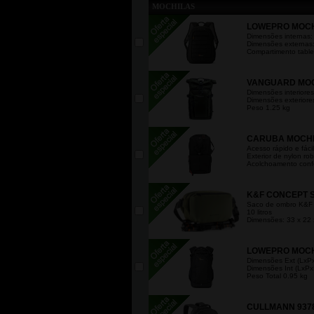
MOCHILAS
LOWEPRO MOCHI
Dimensões internas:
Dimensões externas:
Compartimento tablet
VANGUARD MOC
Dimensões interiores
Dimensões exteriore
Peso 1.25 kg
CARUBA MOCHI
Acesso rápido e fáci
Exterior de nylon rob
Acolchoamento confor
K&F CONCEPT S
Saco de ombro K&F
10 litros
Dimensões: 33 x 22 
LOWEPRO MOCHIL
Dimensões Ext (LxPx
Dimensões Int (LxPx
Peso Total 0.95 kg
CULLMANN 937