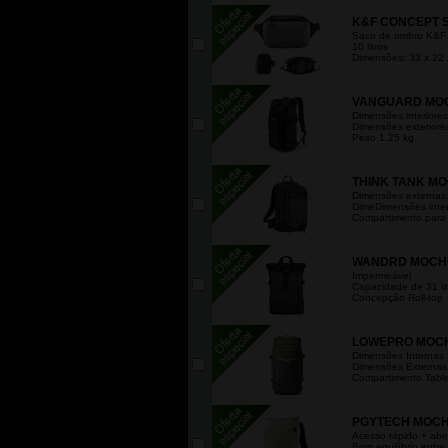
K&F CONCEPT S
Saco de ombro K&F
10 litros
Dimensões: 33 x 22 
VANGUARD MOC
Dimensões interiores
Dimensões exteriore
Peso 1.25 kg
THINK TANK MO
Dimensões externas:
DimeDimensões inter
Compartimento para p
WANDRD MOCHIL
Impermeável
Capacidade de 31 lit
Concepção Roll-top
LOWEPRO MOCHI
Dimensões Internas 
Dimensões Externas 
Compartimento Tablet
PGYTECH MOCHI
Acesso rápido + aber
Bom equilíbrio entr