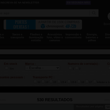
INSCREVA-SE NA NEWSLETTER
EM SEGUNDA MÃO
PORTES
A PARTIR DE 150€ COMPRAS
Bons
48-72h
OFERTAS !
s e
Sacos e
Flashes e
Acessórios
Impressão e
Energia,
Dis
ões
transporte
iluminação
foto, vídeo e
consumíveis
baterias e
mem
estúdio
cameras
pilhas
Em stock
Marca :
Numero de correia(s) :
C
Sim
1
2
suntos pessoais :
Transporte PC :
12
13
15
15.4
15.6
16
17
Inferior a 1
530 RESULTADOS
Resultados por página :