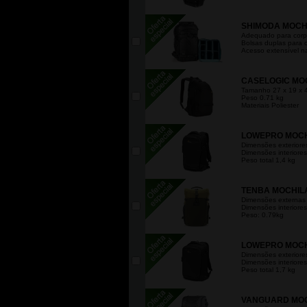
SHIMODA MOCHI
Adequado para corp
Bolsas duplas para c
Acesso extensível na
CASELOGIC MOC
Tamanho 27 x 19 x 
Peso 0.71 kg
Materiais Poliester
LOWEPRO MOCHIL
Dimensões exteriores 
Dimensões interiores 
Peso total 1,4 kg
TENBA MOCHILA
Dimensões externas
Dimensões interiores
Peso: 0.79kg
LOWEPRO MOCHIL
Dimensões exteriores 
Dimensões interiores 
Peso total 1,7 kg
VANGUARD MOCH