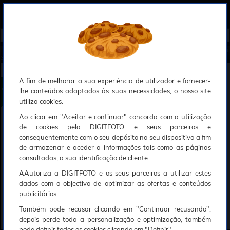
0
Compreendemos que a segurança é uma prioridade ao utilizar o nosso sítio web, Faremos o nosso melhor para assegurar que a sua utilização do nosso website seja tão suave e eficiente quanto possível.
O nosso site foi desenvolvido para utilizar sessões de utilizadores através de cookies, Deve portanto aceitá-los para que o processo de autenticação e encomenda seja funcional. Tem a possibilidade de introduzir uma lista branca de sítios web no seu navegador, Recomendamos que a utilize se não desejar permitir a utilização de cookies a nível mundial.
Se desejar mais informações sobre este assunto, por favor contacte o nosso Responsável pela protecção de dados no endereço abaixo:
Esperamos que compreenda a nossa abordagem, Sinceramente, a equipa DigitFoto
Início
►
Observação, objectivas e acessórios
►
Filtros circulares
►
B+W Filtro T-PRO HTC Polarizador Circular 4
3mm (Abrangido por outras ofertas especiais)
B+W Filtro T-PRO HTC Polarizador Circular 43mm
A fim de melhorar a sua experiência de utilizador e fornecer-
lhe conteúdos adaptados às suas necessidades, o nosso site
utiliza cookies.
Ao clicar em "Aceitar e continuar" concorda com a utilização
de cookies pela DIGITFOTO e seus parceiros e
consequentemente com o seu depósito no seu dispositivo a fim
de armazenar e aceder a informações tais como as páginas
consultadas, a sua identificação de cliente...
AAutoriza a DIGITFOTO e os seus parceiros a utilizar estes
dados com o objectivo de optimizar as ofertas e conteúdos
publicitários.
Também pode recusar clicando em "Continuar recusando",
depois perde toda a personalização e optimização, também
pode definir todos os cookies clicando em "Definir".