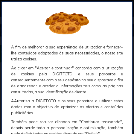
0
Compreendemos que a segurança é uma prioridade ao utilizar o nosso sítio web, Faremos o nosso melhor para assegurar que a sua utilização do nosso website seja tão suave e eficiente quanto possível.
O nosso site foi desenvolvido para utilizar sessões de utilizadores através de cookies, Deve portanto aceitá-los para que o processo de autenticação e encomenda seja funcional. Tem a possibilidade de introduzir uma lista branca de sítios web no seu navegador, Recomendamos que a utilize se não desejar permitir a utilização de cookies a nível mundial.
Se desejar mais informações sobre este assunto, por favor contacte o nosso Responsável pela protecção de dados no endereço abaixo:
Esperamos que compreenda a nossa abordagem, Sinceramente, a equipa DigitFoto
Início
►
Observação, objectivas e acessórios
►
Filtros circulares
►
B+W Filtro Clear MRC Nano Master 60mm (A
brangido por outras ofertas especiais)
B+W Filtro Clear MRC Nano Master 60mm
A fim de melhorar a sua experiência de utilizador e fornecer-
lhe conteúdos adaptados às suas necessidades, o nosso site
utiliza cookies.
Ao clicar em "Aceitar e continuar" concorda com a utilização
de cookies pela DIGITFOTO e seus parceiros e
consequentemente com o seu depósito no seu dispositivo a fim
de armazenar e aceder a informações tais como as páginas
consultadas, a sua identificação de cliente...
AAutoriza a DIGITFOTO e os seus parceiros a utilizar estes
dados com o objectivo de optimizar as ofertas e conteúdos
publicitários.
Também pode recusar clicando em "Continuar recusando",
depois perde toda a personalização e optimização, também
pode definir todos os cookies clicando em "Definir".