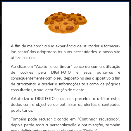
0
Compreendemos que a segurança é uma prioridade ao utilizar o nosso sítio web, Faremos o nosso melhor para assegurar que a sua utilização do nosso website seja tão suave e eficiente quanto possível.
O nosso site foi desenvolvido para utilizar sessões de utilizadores através de cookies, Deve portanto aceitá-los para que o processo de autenticação e encomenda seja funcional. Tem a possibilidade de introduzir uma lista branca de sítios web no seu navegador, Recomendamos que a utilize se não desejar permitir a utilização de cookies a nível mundial.
Se desejar mais informações sobre este assunto, por favor contacte o nosso Responsável pela protecção de dados no endereço abaixo:
Esperamos que compreenda a nossa abordagem, Sinceramente, a equipa DigitFoto
►
Início
ACESSÓRIOS FOTO,
VIDEO E CAMERAS
ACESSÓRIOS FOTO,VIDEO E CAMERAS
A fim de melhorar a sua experiência de utilizador e fornecer-
Caixas e acessórios de mergulho
lhe conteúdos adaptados às suas necessidades, o nosso site
utiliza cookies.
Acessórios máquinas foto Reflex
Ao clicar em "Aceitar e continuar" concorda com a utilização
de cookies pela DIGITFOTO e seus parceiros e
Telecomandos / disparadores
consequentemente com o seu depósito no seu dispositivo a fim
de armazenar e aceder a informações tais como as páginas
Adaptadores de visualização
consultadas, a sua identificação de cliente...
AAutoriza a DIGITFOTO e os seus parceiros a utilizar estes
Cabos e conectores
dados com o objectivo de optimizar as ofertas e conteúdos
publicitários.
Acessórios vídeo-câmaras
Também pode recusar clicando em "Continuar recusando",
depois perde toda a personalização e optimização, também
Acessórios reflex vídeo / broadcasting
pode definir todos os cookies clicando em "Definir".