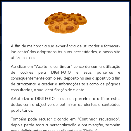
0
Compreendemos que a segurança é uma prioridade ao utilizar o nosso sítio web, Faremos o nosso melhor para assegurar que a sua utilização do nosso website seja tão suave e eficiente quanto possível.
O nosso site foi desenvolvido para utilizar sessões de utilizadores através de cookies, Deve portanto aceitá-los para que o processo de autenticação e encomenda seja funcional. Tem a possibilidade de introduzir uma lista branca de sítios web no seu navegador, Recomendamos que a utilize se não desejar permitir a utilização de cookies a nível mundial.
Se desejar mais informações sobre este assunto, por favor contacte o nosso Responsável pela protecção de dados no endereço abaixo:
Esperamos que compreenda a nossa abordagem, Sinceramente, a equipa DigitFoto
Início
►
Observação, objectivas e acessórios
►
Filtros circulares
►
B+W Filtro T-Pro (007) Clear MRC Nano 77m
m (Abrangido por outras ofertas especiais)
B+W Filtro T-Pro (007) Clear MRC Nano 77mm
A fim de melhorar a sua experiência de utilizador e fornecer-
lhe conteúdos adaptados às suas necessidades, o nosso site
utiliza cookies.
Ao clicar em "Aceitar e continuar" concorda com a utilização
de cookies pela DIGITFOTO e seus parceiros e
consequentemente com o seu depósito no seu dispositivo a fim
de armazenar e aceder a informações tais como as páginas
consultadas, a sua identificação de cliente...
AAutoriza a DIGITFOTO e os seus parceiros a utilizar estes
dados com o objectivo de optimizar as ofertas e conteúdos
publicitários.
Também pode recusar clicando em "Continuar recusando",
depois perde toda a personalização e optimização, também
pode definir todos os cookies clicando em "Definir".