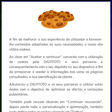
0
Compreendemos que a segurança é uma prioridade ao utilizar o nosso sítio web, Faremos o nosso melhor para assegurar que a sua utilização do nosso website seja tão suave e eficiente quanto possível.
O nosso site foi desenvolvido para utilizar sessões de utilizadores através de cookies, Deve portanto aceitá-los para que o processo de autenticação e encomenda seja funcional. Tem a possibilidade de introduzir uma lista branca de sítios web no seu navegador, Recomendamos que a utilize se não desejar permitir a utilização de cookies a nível mundial.
Se desejar mais informações sobre este assunto, por favor contacte o nosso Responsável pela protecção de dados no endereço abaixo:
Esperamos que compreenda a nossa abordagem, Sinceramente, a equipa DigitFoto
Início
►
Observação, objectivas e acessórios
►
Filtros circulares
►
B+W Filtro UV MRC Nano Master 67mm
B+W Filtro UV MRC Nano Master 67mm
A fim de melhorar a sua experiência de utilizador e fornecer-
lhe conteúdos adaptados às suas necessidades, o nosso site
utiliza cookies.
Ao clicar em "Aceitar e continuar" concorda com a utilização
de cookies pela DIGITFOTO e seus parceiros e
consequentemente com o seu depósito no seu dispositivo a fim
de armazenar e aceder a informações tais como as páginas
consultadas, a sua identificação de cliente...
AAutoriza a DIGITFOTO e os seus parceiros a utilizar estes
dados com o objectivo de optimizar as ofertas e conteúdos
publicitários.
Também pode recusar clicando em "Continuar recusando",
59€
00
depois perde toda a personalização e optimização, também
pode definir todos os cookies clicando em "Definir".