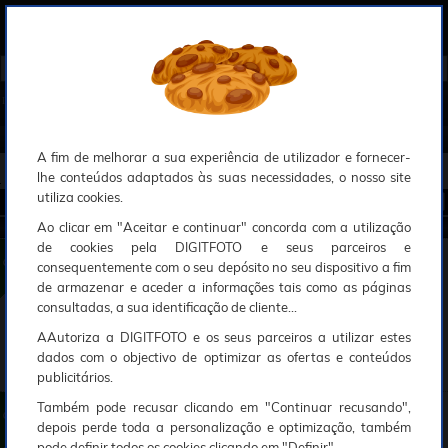
0
Compreendemos que a segurança é uma prioridade ao utilizar o nosso sítio web, Faremos o nosso melhor para assegurar que a sua utilização do nosso website seja tão suave e eficiente quanto possível.
O nosso site foi desenvolvido para utilizar sessões de utilizadores através de cookies, Deve portanto aceitá-los para que o processo de autenticação e encomenda seja funcional. Tem a possibilidade de introduzir uma lista branca de sítios web no seu navegador, Recomendamos que a utilize se não desejar permitir a utilização de cookies a nível mundial.
Se desejar mais informações sobre este assunto, por favor contacte o nosso Responsável pela protecção de dados no endereço abaixo:
Esperamos que compreenda a nossa abordagem, Sinceramente, a equipa DigitFoto
►
►
Início
Observação, objectiva
Digiscoping
s e acessórios
AJUDA À ESCOLHA
A fim de melhorar a sua experiência de utilizador e fornecer-
11 RESULTADOS
lhe conteúdos adaptados às suas necessidades, o nosso site
utiliza cookies.
Ordenar por :
Ao clicar em "Aceitar e continuar" concorda com a utilização
DIGISCOPING
de cookies pela DIGITFOTO e seus parceiros e
VANGUARD ADAPTADOR DIGISCOPIE PARA SMARTPHONE
consequentemente com o seu depósito no seu dispositivo a fim
VEO PA-65
Tirar fotografias cativantes em grande plano
de armazenar e aceder a informações tais como as páginas
Partilhá-las directamente nas redes sociais
consultadas, a sua identificação de cliente...
Pode ser montado em qualquer ocúlo de observação
59€
90
AAutoriza a DIGITFOTO e os seus parceiros a utilizar estes
Em stock
dados com o objectivo de optimizar as ofertas e conteúdos
ADICIONAR AO CESTO
publicitários.
Também pode recusar clicando em "Continuar recusando",
VANGUARD ADAPTADOR DIGISCOPIE PARA SMARTPHONE
VEO PA-62
depois perde toda a personalização e optimização, também
Combina com sua ótica
pode definir todos os cookies clicando em "Definir".
Para tirar fotos ou gravar vídeos