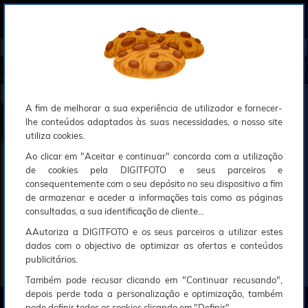
0
Compreendemos que a segurança é uma prioridade ao utilizar o nosso sítio web, Faremos o nosso melhor para assegurar que a sua utilização do nosso website seja tão suave e eficiente quanto possível.
O nosso site foi desenvolvido para utilizar sessões de utilizadores através de cookies, Deve portanto aceitá-los para que o processo de autenticação e encomenda seja funcional. Tem a possibilidade de introduzir uma lista branca de sítios web no seu navegador, Recomendamos que a utilize se não desejar permitir a utilização de cookies a nível mundial.
Se desejar mais informações sobre este assunto, por favor contacte o nosso Responsável pela protecção de dados no endereço abaixo:
Esperamos que compreenda a nossa abordagem, Sinceramente, a equipa DigitFoto
Início
►
Acessórios foto, vídeo e cameras
►
Produtos de limpeza
►
DIGIT-PHOTO Pano Antistatico 185x185 (Of
erta especial SOLAR)
DIGIT-PHOTO Pano Antistatico 185x185
A fim de melhorar a sua experiência de utilizador e fornecer-
lhe conteúdos adaptados às suas necessidades, o nosso site
utiliza cookies.
Ao clicar em "Aceitar e continuar" concorda com a utilização
de cookies pela DIGITFOTO e seus parceiros e
consequentemente com o seu depósito no seu dispositivo a fim
de armazenar e aceder a informações tais como as páginas
consultadas, a sua identificação de cliente...
AAutoriza a DIGITFOTO e os seus parceiros a utilizar estes
dados com o objectivo de optimizar as ofertas e conteúdos
publicitários.
Também pode recusar clicando em "Continuar recusando",
depois perde toda a personalização e optimização, também
pode definir todos os cookies clicando em "Definir".