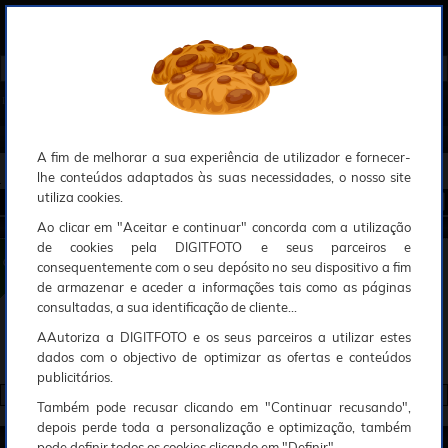
0
Compreendemos que a segurança é uma prioridade ao utilizar o nosso sítio web, Faremos o nosso melhor para assegurar que a sua utilização do nosso website seja tão suave e eficiente quanto possível.
O nosso site foi desenvolvido para utilizar sessões de utilizadores através de cookies, Deve portanto aceitá-los para que o processo de autenticação e encomenda seja funcional. Tem a possibilidade de introduzir uma lista branca de sítios web no seu navegador, Recomendamos que a utilize se não desejar permitir a utilização de cookies a nível mundial.
Se desejar mais informações sobre este assunto, por favor contacte o nosso Responsável pela protecção de dados no endereço abaixo:
Esperamos que compreenda a nossa abordagem, Sinceramente, a equipa DigitFoto
►
►
Início
Discos e memória
Suportes média virgen
s
AJUDA À ESCOLHA
A fim de melhorar a sua experiência de utilizador e fornecer-
1 RESULTADO
lhe conteúdos adaptados às suas necessidades, o nosso site
utiliza cookies.
Ordenar por :
Ao clicar em "Aceitar e continuar" concorda com a utilização
SUPORTES MÉDIA VIRGENS
de cookies pela DIGITFOTO e seus parceiros e
HAMA CORPO "SLIM" PARA 4 CD (X10) TRANSPARENTE
consequentemente com o seu depósito no seu dispositivo a fim
Concebido para conter quatro CD
Ideal para substituir a caixa de origem danificada ou quebrada
de armazenar e aceder a informações tais como as páginas
Lote de 10
9€
00
consultadas, a sua identificação de cliente...
Em stock
AAutoriza a DIGITFOTO e os seus parceiros a utilizar estes
ADICIONAR AO CESTO
dados com o objectivo de optimizar as ofertas e conteúdos
publicitários.
<<
1
/1
>>
Também pode recusar clicando em "Continuar recusando",
depois perde toda a personalização e optimização, também
Sobre nós
pode definir todos os cookies clicando em "Definir".