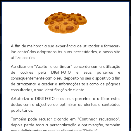
0
Compreendemos que a segurança é uma prioridade ao utilizar o nosso sítio web, Faremos o nosso melhor para assegurar que a sua utilização do nosso website seja tão suave e eficiente quanto possível.
O nosso site foi desenvolvido para utilizar sessões de utilizadores através de cookies, Deve portanto aceitá-los para que o processo de autenticação e encomenda seja funcional. Tem a possibilidade de introduzir uma lista branca de sítios web no seu navegador, Recomendamos que a utilize se não desejar permitir a utilização de cookies a nível mundial.
Se desejar mais informações sobre este assunto, por favor contacte o nosso Responsável pela protecção de dados no endereço abaixo:
Esperamos que compreenda a nossa abordagem, Sinceramente, a equipa DigitFoto
Início
►
Máquinas fotográficas e câmaras
►
Máquinas fotográficas digitais compactas
►
YASHICA Compacta Dig
ital DigiMate 100 Verde (Oferta especial SOLAR)
YASHICA Compacta Digital DigiMate 100 Verde
A fim de melhorar a sua experiência de utilizador e fornecer-
lhe conteúdos adaptados às suas necessidades, o nosso site
utiliza cookies.
Ao clicar em "Aceitar e continuar" concorda com a utilização
de cookies pela DIGITFOTO e seus parceiros e
consequentemente com o seu depósito no seu dispositivo a fim
de armazenar e aceder a informações tais como as páginas
consultadas, a sua identificação de cliente...
AAutoriza a DIGITFOTO e os seus parceiros a utilizar estes
dados com o objectivo de optimizar as ofertas e conteúdos
publicitários.
Também pode recusar clicando em "Continuar recusando",
depois perde toda a personalização e optimização, também
pode definir todos os cookies clicando em "Definir".