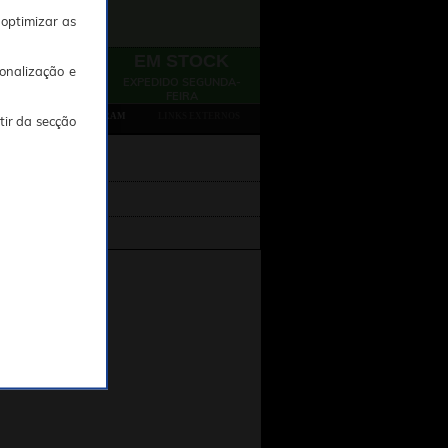
 optimizar as
EM STOCK
onalização e
EXPEDIDO SEGUNDA-
FEIRA
TAMBÉM CONSULTARAM
LINKS EXTERNOS
tir da secção
OLAR)" : 5055288430815
Integral