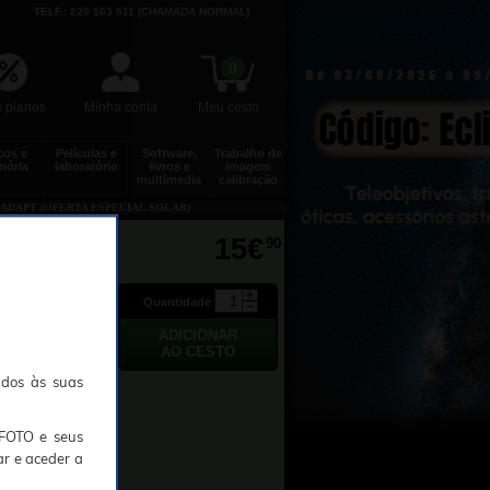
TELF.: 220 103 511 (CHAMADA NORMAL)
0
 planos
Minha conta
Meu cesto
cos e
Películas e
Software,
Trabalho de
ória
laboratório
livros e
imagem
multimedia
calibração
 ADAPT (OFERTA ESPECIAL SOLAR)
RO 32GB
15€
90
Quantidade
ados às suas
TFOTO e seus
ar e aceder a