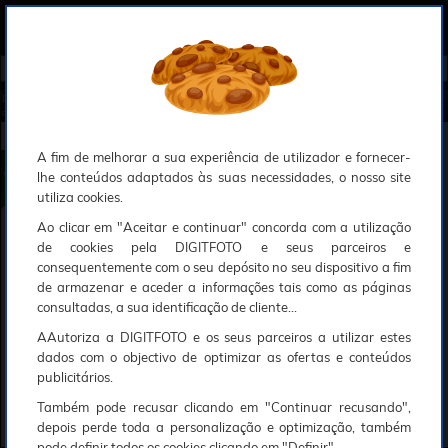
0
Compreendemos que a segurança é uma prioridade ao utilizar o nosso sítio web, Faremos o nosso melhor para assegurar que a sua utilização do nosso website seja tão suave e eficiente quanto possível.
O nosso site foi desenvolvido para utilizar sessões de utilizadores através de cookies, Deve portanto aceitá-los para que o processo de autenticação e encomenda seja funcional. Tem a possibilidade de introduzir uma lista branca de sítios web no seu navegador, Recomendamos que a utilize se não desejar permitir a utilização de cookies a nível mundial.
Se desejar mais informações sobre este assunto, por favor contacte o nosso Responsável pela protecção de dados no endereço abaixo:
Esperamos que compreenda a nossa abordagem, Sinceramente, a equipa DigitFoto
Início
►
Máquinas fotográficas e câmaras
►
Máquinas fotográficas digitais compactas
►
GODOX C100 Câmara c
ompacta com visor transparente (New) (Oferta especial SOLAR)
GODOX C100 Câmara compacta com visor transparente
A fim de melhorar a sua experiência de utilizador e fornecer-
lhe conteúdos adaptados às suas necessidades, o nosso site
utiliza cookies.
Ao clicar em "Aceitar e continuar" concorda com a utilização
de cookies pela DIGITFOTO e seus parceiros e
consequentemente com o seu depósito no seu dispositivo a fim
de armazenar e aceder a informações tais como as páginas
consultadas, a sua identificação de cliente...
AAutoriza a DIGITFOTO e os seus parceiros a utilizar estes
dados com o objectivo de optimizar as ofertas e conteúdos
publicitários.
Também pode recusar clicando em "Continuar recusando",
depois perde toda a personalização e optimização, também
pode definir todos os cookies clicando em "Definir".