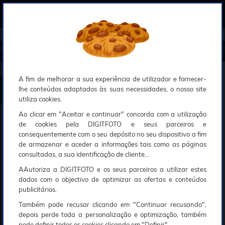
0
Compreendemos que a segurança é uma prioridade ao utilizar o nosso sítio web, Faremos o nosso melhor para assegurar que a sua utilização do nosso website seja tão suave e eficiente quanto possível.
O nosso site foi desenvolvido para utilizar sessões de utilizadores através de cookies, Deve portanto aceitá-los para que o processo de autenticação e encomenda seja funcional. Tem a possibilidade de introduzir uma lista branca de sítios web no seu navegador, Recomendamos que a utilize se não desejar permitir a utilização de cookies a nível mundial.
Se desejar mais informações sobre este assunto, por favor contacte o nosso Responsável pela protecção de dados no endereço abaixo:
Esperamos que compreenda a nossa abordagem, Sinceramente, a equipa DigitFoto
Início
►
Observação, objectivas e acessórios
►
Objectivas / Zoom / Conversores
►
NIKON Z DX 24mm f/1.7 (Of
erta especial SOLAR)
NIKON Z DX 24mm f/1.7
A fim de melhorar a sua experiência de utilizador e fornecer-
lhe conteúdos adaptados às suas necessidades, o nosso site
utiliza cookies.
Ao clicar em "Aceitar e continuar" concorda com a utilização
de cookies pela DIGITFOTO e seus parceiros e
consequentemente com o seu depósito no seu dispositivo a fim
de armazenar e aceder a informações tais como as páginas
consultadas, a sua identificação de cliente...
AAutoriza a DIGITFOTO e os seus parceiros a utilizar estes
dados com o objectivo de optimizar as ofertas e conteúdos
publicitários.
Também pode recusar clicando em "Continuar recusando",
depois perde toda a personalização e optimização, também
pode definir todos os cookies clicando em "Definir".