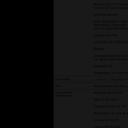
Monitor LCD TFT sensíve
cores e 13 níveis de aju
Interface externa
USB SuperSpeed com po
alimentação suportada).
entre os auscultadores e
Ligação sem fios
LIGAÇÃO WI-FI®/BLU
Bateria
Uma bateria de iões de 
se utilizar estas bater
Adaptador AC
Adaptadores de corrent
Dimensões
L x H x P : Cerca de 12
Peso
Aproximadamente 550 g 
Conteúdo da
Aparelho Nikon Z50II
embalagem
Nikon Z 16-50mm
Tampa do corpo BF-N1
Acumulador de íons de l
Correia AN-DC29
Cabo USB UC-E25