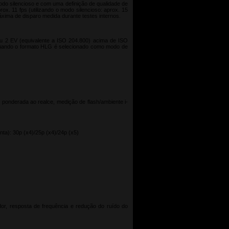
 modo silencioso e com uma definição de qualidade de
x. 11 fps (utilizando o modo silencioso: aprox. 15
máxima de disparo medida durante testes internos.
ou 2 EV (equivalente a ISO 204.800) acima de ISO
00 quando o formato HLG é selecionado como modo de
, ponderada ao realce, medição de flash/ambiente i-
ta): 30p (x4)/25p (x4)/24p (x5)
ador, resposta de frequência e redução do ruído do