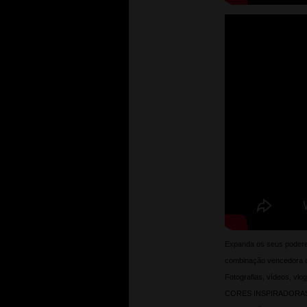
Expanda os seus podere
combinação vencedora de 
Fotografias, vídeos, vlog
CORES INSPIRADORA