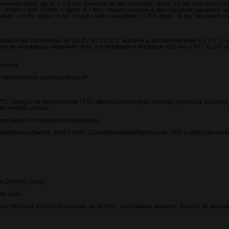
aixa velocidade: aprox. 1 a 5 vps. Contínuo de alta velocidade: aprox. 5,6 fps (utilizando o
 (RAW) e NEF (RAW) +: aprox. 9,7 fps). Disparo contínuo a alta velocidade (alargado): apro
ocidade + (C15): aprox. 15 fps. Disparo a alta velocidade + (C30): aprox. 30 fps. Velocidade 
cionável em incrementos de 1/3 EV ou 1/2 EV); ajustável a aproximadamente 0,3, 0,7, 1 
tico de sensibilidade disponível. Nota: a sensibilidade é limitada de ISO 400 a ISO 51.2
omática
e fase/contraste com Assistência AF
-TTL; medição de flash/ambiente i-TTL utilizada com medição matricial, ponderada ao centro
com medição pontual
em (píxeis) e velocidade de fotogramas
0p/50p/30p/25p/24p. 1920 x 1080: 120p/100p/60p/50p/30p/25p/24p. 1920 x 1080 (câmara len
H.264/AVC (8 bits)
 de áudio
ar um microfone estéreo incorporado ou externo; sensibilidade ajustável; funções de atenu