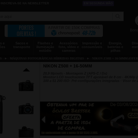
INSCREVA-SE NA NEWSLETTER
EM SEGUNDA MÃO
PORTES
A PARTIR DE 150€ COMPRAS
Bons
48-72h
OFERTAS !
s e
Sacos e
Flashes e
Acessórios
Impressão e
Energia,
Dis
ões
transporte
iluminação
foto, vídeo e
consumíveis
baterias e
mem
estúdio
cameras
pilhas
S
►
MÁQUINAS FOTOGRÁFICAS HÍBRIDAS DIGITAIS
►
NIKON Z50II + 16-50MM (OFE
NIKON Z50II + 16-50MM
20,9 Mpixels - Montagem Z (APS-C / Dx)
Monitor LCD touchscreen TFT ajustável de 8 cm - 4K/60p 
100 a 51 200 ISO- Pré-configurações integradas - Visor de 
◀