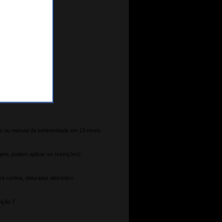
co ou manual da luminosidade em 13 níveis
m; podem aplicar-se restrições)
a cortina; obturador eletrónico
sição T