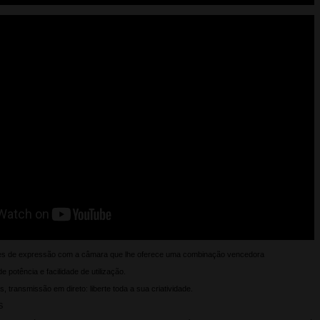
s de expressão com a câmara que lhe oferece uma combinação vencedora
potência e facilidade de utilização.
s, transmissão em direto: liberte toda a sua criatividade.
S