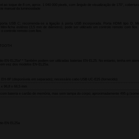
l ao toque de 8 cm, aprox. 1 040 000 pixels, com ângulo de visualização de 170°, cobertura
ste manual da luminosidade
rta USB C; recomenda-se a ligação à porta USB incorporada. Porta HDMI tipo D. Mini
 Mini-ficha estéreo (3,5 mm de diâmetro), pode ser utilizado um controlo remoto com fi
 o controlo remoto com fios.
ETOOTH
lítio EN-EL25a* * Também podem ser utilizadas baterias EN-EL25. No entanto, tenha em ate
ias em vez dos modelos EN-EL25a.
e EH-8P (disponíveis em separado); necessário cabo USB UC-E25 (fornecido)
7 x 96,8 x 66,5 mm
com bateria e cartão de memória, mas sem tampa do corpo; aproximadamente 495 g (some
ítio EN-EL25a