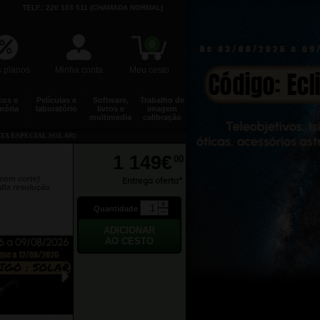
TELF.: 220 103 511 (CHAMADA NORMAL)
0
 planos
Minha conta
Meu cesto
cos e
Películas e
Software,
Trabalho de
ória
laboratório
livros e
imagem
multimedia
calibração
RTA ESPECIAL SOLAR)
1 149€
00
(com corte)
Entrega oferta*
alta resolução
Quantidade
►