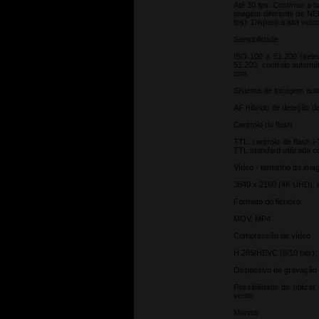
Até 30 fps. Contínuo a b
imagem diferente de NEF
fps). Disparo a alta vel
Sensibilidade
ISO 100 a 51.200 (sele
51.200; controlo automá
tom.
Sistema de focagem aut
AF híbrido de deteção d
Controlo do flash
TTL: controlo de flash i
TTL standard utilizada 
Vídeo - tamanho da imag
3840 x 2160 (4K UHD): 6
Formato do ficheiro
MOV, MP4
Compressão de vídeo
H.265/HEVC (8/10 bits), 
Dispositivo de gravação
Possibilidade de utiliz
vento
Monitor