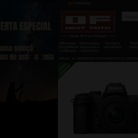
PORTUGAL
Máquinas
Observação,
Drones e
Tripé
fotográficas
objectivas e
acessórios
fixaç
e câmaras
acessórios
INÍCIO
►
MÁQUINAS FOTOGRÁFICAS E CÂMARA