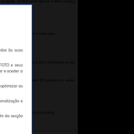
 a fotografar. Também pode ligar-se à Nikon Imaging
z variáveis.
focar, alterar definições e muito mais.
ados às suas
as um cabo, pode ligar a Z50II diretamente ao seu
TFOTO e seus
ar e aceder a
isparo optimizados. Modos 3D, pássaros e aviões
 optimizar as
abertura automática.
onalização e
er monitorizar a saída do microfone.
tir da secção