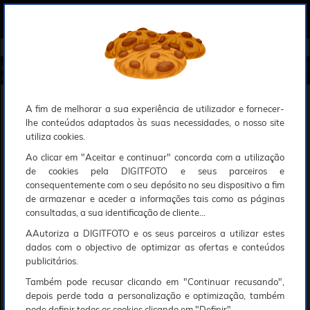
0
Compreendemos que a segurança é uma prioridade ao utilizar o nosso sítio web, Faremos o nosso melhor para assegurar que a sua utilização do nosso website seja tão suave e eficiente quanto possível.
O nosso site foi desenvolvido para utilizar sessões de utilizadores através de cookies, Deve portanto aceitá-los para que o processo de autenticação e encomenda seja funcional. Tem a possibilidade de introduzir uma lista branca de sítios web no seu navegador, Recomendamos que a utilize se não desejar permitir a utilização de cookies a nível mundial.
Se desejar mais informações sobre este assunto, por favor contacte o nosso Responsável pela protecção de dados no endereço abaixo:
Esperamos que compreenda a nossa abordagem, Sinceramente, a equipa DigitFoto
Início
►
Observação, objectivas e acessórios
►
Objectivas / Zoom / Conversores
►
NIKON Nikkor Z 70-200mm
f/2.8 S VR II
NIKON Nikkor Z 70-200mm f/2.8 S VR II
A fim de melhorar a sua experiência de utilizador e fornecer-
lhe conteúdos adaptados às suas necessidades, o nosso site
utiliza cookies.
Ao clicar em "Aceitar e continuar" concorda com a utilização
de cookies pela DIGITFOTO e seus parceiros e
consequentemente com o seu depósito no seu dispositivo a fim
de armazenar e aceder a informações tais como as páginas
consultadas, a sua identificação de cliente...
AAutoriza a DIGITFOTO e os seus parceiros a utilizar estes
dados com o objectivo de optimizar as ofertas e conteúdos
publicitários.
Também pode recusar clicando em "Continuar recusando",
depois perde toda a personalização e optimização, também
pode definir todos os cookies clicando em "Definir".