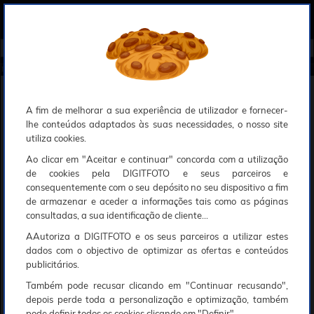
0
Compreendemos que a segurança é uma prioridade ao utilizar o nosso sítio web, Faremos o nosso melhor para assegurar que a sua utilização do nosso website seja tão suave e eficiente quanto possível.
O nosso site foi desenvolvido para utilizar sessões de utilizadores através de cookies, Deve portanto aceitá-los para que o processo de autenticação e encomenda seja funcional. Tem a possibilidade de introduzir uma lista branca de sítios web no seu navegador, Recomendamos que a utilize se não desejar permitir a utilização de cookies a nível mundial.
Se desejar mais informações sobre este assunto, por favor contacte o nosso Responsável pela protecção de dados no endereço abaixo:
Esperamos que compreenda a nossa abordagem, Sinceramente, a equipa DigitFoto
Início
►
Acessórios foto, vídeo e cameras
►
Produtos de limpeza
►
K&F Concept Kit de Limpeza 4-IN-1
K&F Concept Kit de Limpeza 4-IN-1
A fim de melhorar a sua experiência de utilizador e fornecer-
lhe conteúdos adaptados às suas necessidades, o nosso site
utiliza cookies.
Ao clicar em "Aceitar e continuar" concorda com a utilização
de cookies pela DIGITFOTO e seus parceiros e
consequentemente com o seu depósito no seu dispositivo a fim
de armazenar e aceder a informações tais como as páginas
consultadas, a sua identificação de cliente...
AAutoriza a DIGITFOTO e os seus parceiros a utilizar estes
dados com o objectivo de optimizar as ofertas e conteúdos
publicitários.
Também pode recusar clicando em "Continuar recusando",
14€
90
depois perde toda a personalização e optimização, também
pode definir todos os cookies clicando em "Definir".