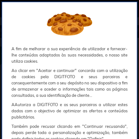
0
Compreendemos que a segurança é uma prioridade ao utilizar o nosso sítio web, Faremos o nosso melhor para assegurar que a sua utilização do nosso website seja tão suave e eficiente quanto possível.
O nosso site foi desenvolvido para utilizar sessões de utilizadores através de cookies, Deve portanto aceitá-los para que o processo de autenticação e encomenda seja funcional. Tem a possibilidade de introduzir uma lista branca de sítios web no seu navegador, Recomendamos que a utilize se não desejar permitir a utilização de cookies a nível mundial.
Se desejar mais informações sobre este assunto, por favor contacte o nosso Responsável pela protecção de dados no endereço abaixo:
Esperamos que compreenda a nossa abordagem, Sinceramente, a equipa DigitFoto
Início
►
Observação, objectivas e acessórios
►
Objectivas / Zoom / Conversores
►
LAOWA 10mm f/2.8 Zero-D S
ony E (NEW) (Oferta especial SOLAR)
LAOWA 10mm f/2.8 Zero-D Sony E
A fim de melhorar a sua experiência de utilizador e fornecer-
lhe conteúdos adaptados às suas necessidades, o nosso site
utiliza cookies.
Ao clicar em "Aceitar e continuar" concorda com a utilização
de cookies pela DIGITFOTO e seus parceiros e
consequentemente com o seu depósito no seu dispositivo a fim
de armazenar e aceder a informações tais como as páginas
consultadas, a sua identificação de cliente...
AAutoriza a DIGITFOTO e os seus parceiros a utilizar estes
dados com o objectivo de optimizar as ofertas e conteúdos
publicitários.
Também pode recusar clicando em "Continuar recusando",
depois perde toda a personalização e optimização, também
pode definir todos os cookies clicando em "Definir".