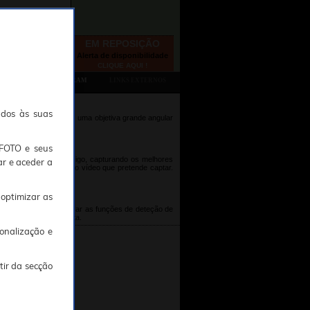
EM REPOSIÇÃO
Alerta de disponibilidade
CLIQUE AQUI !
TAMBÉM CONSULTARAM
LINKS EXTERNOS
ados às suas
. O vídeo HD One Touch, uma objetiva grande angular
TFOTO e seus
a estará sempre consigo, capturando os melhores
ar e aceder a
rar a fotografia ou o vídeo que pretende captar.
 optimizar as
nu da câmara, basta ativar as funções de deteção de
er a fotografia perfeita.
onalização e
tir da secção