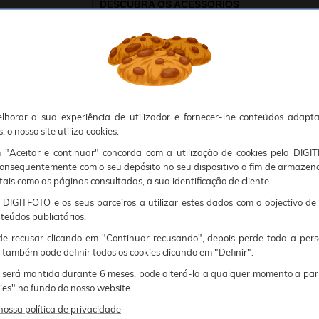
DESCUBRA OS ACESSÓRIOS
okies, Deve portanto aceitá-los para que o processo de autenticação e encomenda seja funcional. Tem a possibilidade de introduzir uma lista branca de sítios web no seu navegador, Recomendamos que a utilize se não desejar permitir a utilização de cookies a nível mundial.
sunto, por favor contacte o nosso Responsável pela protecção de dados no endereço abaixo:
ião
RADOR
OFERTAS ESPECIAIS
ACESSÓRIOS
DÊ A SUA OPINIÃO
COMPATÍVEIS
lhorar a sua experiência de utilizador e fornecer-lhe conteúdos adapt
 iniciar na fotografia, com o seu design compacto e bateria de iões de lítio recarregável
 o nosso site utiliza cookies.
funções e modos de disparo permitem-lhe expressar o seu espírito criativo interior.
m "Aceitar e continuar" concorda com a utilização de cookies pela DIGI
ferece um generoso zoom ótico de 5x, mantendo um design fino e compacto. Esta câmar
consequentemente com o seu depósito no seu dispositivo a fim de armazen
ão perca nada com a objetiva grande angular de 28 mm. Tudo o que tem de fazer é enquad
tais como as páginas consultadas, a sua identificação de cliente...
m a simplicidade e o desempenho deste modelo com zoom ótico.
DIGITFOTO e os seus parceiros a utilizar estes dados com o objectivo de
teúdos publicitários.
arão toda a diferença nas suas fotografias. Fáceis de utilizar e acessíveis a partir do me
jo com a Friendly Zoom FZ55. Depois é só deixar-se ir e divertir-se sem se preocupar em perd
 recusar clicando em "Continuar recusando", depois perde toda a pers
 também pode definir todos os cookies clicando em "Definir".
ografia
 será mantida durante 6 meses, pode alterá-la a qualquer momento a par
kies" no fundo do nosso website.
ídeo
nossa política de privacidade