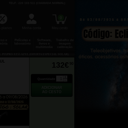
TELF.: 220 103 511 (CHAMADA NORMAL)
0
 planos
Minha conta
Meu cesto
cos e
Películas e
Software,
Trabalho de
ória
laboratório
livros e
imagem
multimedia
calibração
 PIXPRO FZ55 AZUL (OFERTA ESPECIAL SOLAR)
ZUL
132€
90
Quantidade