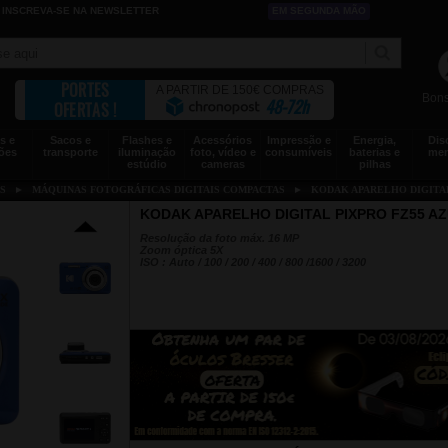
INSCREVA-SE NA NEWSLETTER
EM SEGUNDA MÃO
PORTES
A PARTIR DE 150€ COMPRAS
Bons
48-72h
OFERTAS !
s e
Sacos e
Flashes e
Acessórios
Impressão e
Energia,
Dis
ões
transporte
iluminação
foto, vídeo e
consumíveis
baterias e
mem
estúdio
cameras
pilhas
S
►
MÁQUINAS FOTOGRÁFICAS DIGITAIS COMPACTAS
►
KODAK APARELHO DIGITAL
KODAK APARELHO DIGITAL PIXPRO FZ55 A
Resolução da foto máx. 16 MP
Zoom óptica 5X
ISO : Auto / 100 / 200 / 400 / 800 /1600 / 3200