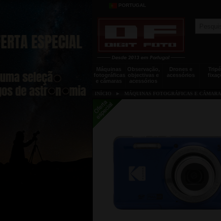
PORTUGAL
Máquinas
Observação,
Drones e
Tripé
fotográficas
objectivas e
acessórios
fixaç
e câmaras
acessórios
INÍCIO
►
MÁQUINAS FOTOGRÁFICAS E CÂMARA