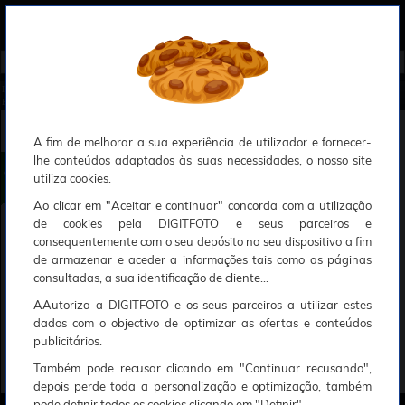
0
Compreendemos que a segurança é uma prioridade ao utilizar o nosso sítio web, Faremos o nosso melhor para assegurar que a sua utilização do nosso website seja tão suave e eficiente quanto possível.
O nosso site foi desenvolvido para utilizar sessões de utilizadores através de cookies, Deve portanto aceitá-los para que o processo de autenticação e encomenda seja funcional. Tem a possibilidade de introduzir uma lista branca de sítios web no seu navegador, Recomendamos que a utilize se não desejar permitir a utilização de cookies a nível mundial.
Se desejar mais informações sobre este assunto, por favor contacte o nosso Responsável pela protecção de dados no endereço abaixo:
Esperamos que compreenda a nossa abordagem, Sinceramente, a equipa DigitFoto
Início
►
Discos e memória
►
Cartões de memória
►
LEXAR Cartão SDXC Silver Plus 256GB UHS-1 (255/180M
B/s) (Oferta especial SOLAR)
LEXAR Cartão SDXC Silver Plus 256GB UHS-1
(255/180MB/s)
A fim de melhorar a sua experiência de utilizador e fornecer-
lhe conteúdos adaptados às suas necessidades, o nosso site
utiliza cookies.
Ao clicar em "Aceitar e continuar" concorda com a utilização
de cookies pela DIGITFOTO e seus parceiros e
consequentemente com o seu depósito no seu dispositivo a fim
de armazenar e aceder a informações tais como as páginas
consultadas, a sua identificação de cliente...
AAutoriza a DIGITFOTO e os seus parceiros a utilizar estes
dados com o objectivo de optimizar as ofertas e conteúdos
publicitários.
Também pode recusar clicando em "Continuar recusando",
depois perde toda a personalização e optimização, também
pode definir todos os cookies clicando em "Definir".