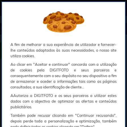
0
Compreendemos que a segurança é uma prioridade ao utilizar o nosso sítio web, Faremos o nosso melhor para assegurar que a sua utilização do nosso website seja tão suave e eficiente quanto possível.
O nosso site foi desenvolvido para utilizar sessões de utilizadores através de cookies, Deve portanto aceitá-los para que o processo de autenticação e encomenda seja funcional. Tem a possibilidade de introduzir uma lista branca de sítios web no seu navegador, Recomendamos que a utilize se não desejar permitir a utilização de cookies a nível mundial.
Se desejar mais informações sobre este assunto, por favor contacte o nosso Responsável pela protecção de dados no endereço abaixo:
Esperamos que compreenda a nossa abordagem, Sinceramente, a equipa DigitFoto
Início
►
Máquinas fotográficas e câmaras
►
Máquinas fotográficas híbridas digitais
►
CANON Eos R6 V Corpo
(New) (Oferta especial SOLAR)
CANON Eos R6 V Corpo
A fim de melhorar a sua experiência de utilizador e fornecer-
lhe conteúdos adaptados às suas necessidades, o nosso site
utiliza cookies.
Ao clicar em "Aceitar e continuar" concorda com a utilização
de cookies pela DIGITFOTO e seus parceiros e
consequentemente com o seu depósito no seu dispositivo a fim
de armazenar e aceder a informações tais como as páginas
consultadas, a sua identificação de cliente...
AAutoriza a DIGITFOTO e os seus parceiros a utilizar estes
dados com o objectivo de optimizar as ofertas e conteúdos
publicitários.
Também pode recusar clicando em "Continuar recusando",
depois perde toda a personalização e optimização, também
pode definir todos os cookies clicando em "Definir".