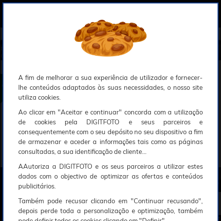
0
Compreendemos que a segurança é uma prioridade ao utilizar o nosso sítio web, Faremos o nosso melhor para assegurar que a sua utilização do nosso website seja tão suave e eficiente quanto possível.
O nosso site foi desenvolvido para utilizar sessões de utilizadores através de cookies, Deve portanto aceitá-los para que o processo de autenticação e encomenda seja funcional. Tem a possibilidade de introduzir uma lista branca de sítios web no seu navegador, Recomendamos que a utilize se não desejar permitir a utilização de cookies a nível mundial.
Se desejar mais informações sobre este assunto, por favor contacte o nosso Responsável pela protecção de dados no endereço abaixo:
Esperamos que compreenda a nossa abordagem, Sinceramente, a equipa DigitFoto
Início
►
Observação, objectivas e acessórios
►
Filtros circulares
►
SONY Filtro de Proteção Transparente 55mm
(Abrangido por outras ofertas especiais)
SONY Filtro de Proteção Transparente 55mm
A fim de melhorar a sua experiência de utilizador e fornecer-
lhe conteúdos adaptados às suas necessidades, o nosso site
utiliza cookies.
Ao clicar em "Aceitar e continuar" concorda com a utilização
de cookies pela DIGITFOTO e seus parceiros e
consequentemente com o seu depósito no seu dispositivo a fim
de armazenar e aceder a informações tais como as páginas
consultadas, a sua identificação de cliente...
AAutoriza a DIGITFOTO e os seus parceiros a utilizar estes
dados com o objectivo de optimizar as ofertas e conteúdos
publicitários.
5€
00
Também pode recusar clicando em "Continuar recusando",
depois perde toda a personalização e optimização, também
pode definir todos os cookies clicando em "Definir".