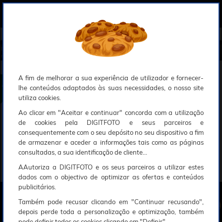
0
Compreendemos que a segurança é uma prioridade ao utilizar o nosso sítio web, Faremos o nosso melhor para assegurar que a sua utilização do nosso website seja tão suave e eficiente quanto possível.
O nosso site foi desenvolvido para utilizar sessões de utilizadores através de cookies, Deve portanto aceitá-los para que o processo de autenticação e encomenda seja funcional. Tem a possibilidade de introduzir uma lista branca de sítios web no seu navegador, Recomendamos que a utilize se não desejar permitir a utilização de cookies a nível mundial.
Se desejar mais informações sobre este assunto, por favor contacte o nosso Responsável pela protecção de dados no endereço abaixo:
Esperamos que compreenda a nossa abordagem, Sinceramente, a equipa DigitFoto
Início
►
Máquinas fotográficas e câmaras
►
Máquinas fotográficas digitais compactas
►
RICOH GR IV Monocro
mática (Oferta especial SOLAR)
RICOH GR IV Monocromática
A fim de melhorar a sua experiência de utilizador e fornecer-
lhe conteúdos adaptados às suas necessidades, o nosso site
utiliza cookies.
Ao clicar em "Aceitar e continuar" concorda com a utilização
de cookies pela DIGITFOTO e seus parceiros e
consequentemente com o seu depósito no seu dispositivo a fim
de armazenar e aceder a informações tais como as páginas
consultadas, a sua identificação de cliente...
AAutoriza a DIGITFOTO e os seus parceiros a utilizar estes
dados com o objectivo de optimizar as ofertas e conteúdos
publicitários.
Também pode recusar clicando em "Continuar recusando",
depois perde toda a personalização e optimização, também
pode definir todos os cookies clicando em "Definir".