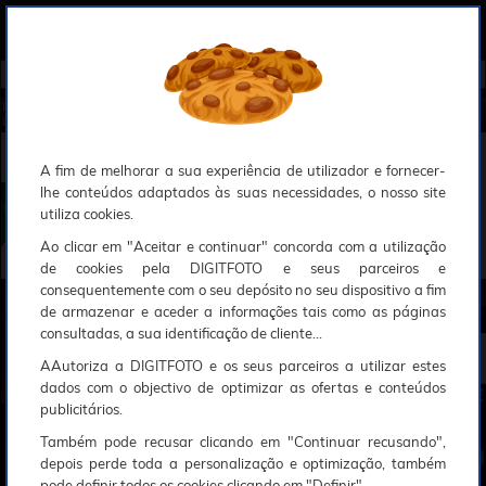
0
Compreendemos que a segurança é uma prioridade ao utilizar o nosso sítio web, Faremos o nosso melhor para assegurar que a sua utilização do nosso website seja tão suave e eficiente quanto possível.
O nosso site foi desenvolvido para utilizar sessões de utilizadores através de cookies, Deve portanto aceitá-los para que o processo de autenticação e encomenda seja funcional. Tem a possibilidade de introduzir uma lista branca de sítios web no seu navegador, Recomendamos que a utilize se não desejar permitir a utilização de cookies a nível mundial.
Se desejar mais informações sobre este assunto, por favor contacte o nosso Responsável pela protecção de dados no endereço abaixo:
Esperamos que compreenda a nossa abordagem, Sinceramente, a equipa DigitFoto
Início
►
Observação, objectivas e acessórios
►
Filtros circulares
►
POLAR PRO Filtro ND Variável 2-5 Stops (N
D4-32) Ed II 82mm (Abrangido por outras ofertas especiais)
POLAR PRO Filtro ND Variável 2-5 Stops (ND4-32) Ed II
82mm
A fim de melhorar a sua experiência de utilizador e fornecer-
lhe conteúdos adaptados às suas necessidades, o nosso site
utiliza cookies.
Ao clicar em "Aceitar e continuar" concorda com a utilização
de cookies pela DIGITFOTO e seus parceiros e
consequentemente com o seu depósito no seu dispositivo a fim
de armazenar e aceder a informações tais como as páginas
consultadas, a sua identificação de cliente...
25€
00
AAutoriza a DIGITFOTO e os seus parceiros a utilizar estes
dados com o objectivo de optimizar as ofertas e conteúdos
publicitários.
Também pode recusar clicando em "Continuar recusando",
depois perde toda a personalização e optimização, também
pode definir todos os cookies clicando em "Definir".