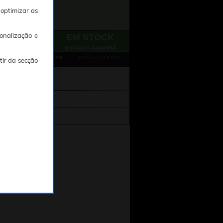
 optimizar as
onalização e
EM STOCK
ENVIADO AMANHÃ
TAMBÉM CONSULTARAM
LINKS EXTERNOS
tir da secção
Photosol