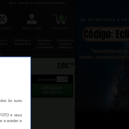
TELF.: 220 103 511 (CHAMADA NORMAL)
0
 planos
Minha conta
Meu cesto
cos e
Películas e
Software,
Trabalho de
ória
laboratório
livros e
imagem
multimedia
calibração
)
18€
90
Quantidade
ados às suas
TFOTO e seus
ar e aceder a