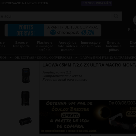
INSCREVA-SE NA NEWSLETTER
EM SEGUNDA MÃO
PORTES
A PARTIR DE 150€ COMPRAS
Bons
48-72h
OFERTAS !
s e
Sacos e
Flashes e
Acessórios
Impressão e
Energia,
Dis
ões
transporte
iluminação
foto, vídeo e
consumíveis
baterias e
mem
estúdio
cameras
pilhas
RIOS
►
OBJECTIVAS / ZOOM / CONVERSORES
►
LAOWA 65MM F/2.8 2X ULTRA MACR
LAOWA 65MM F/2.8 2X ULTRA MACRO MONT
Ampliação até 2:1
Compacticidade e leveza
Focagem ideal para a macro