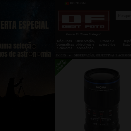
PORTUGAL
Máquinas
Observação,
Drones e
Tripé
fotográficas
objectivas e
acessórios
fixaç
e câmaras
acessórios
INÍCIO
►
OBSERVAÇÃO, OBJECTIVAS E ACESSÓ