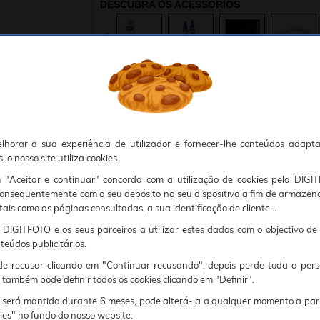
DESCUBRA OS ACESSÓRIOS
ião
okies, Deve portanto aceitá-los para que o processo de autenticação e encomenda seja funcional. Tem a possibilidade de introduzir uma lista branca de sítios web no seu navegador, Recomendamos que a utilize se não desejar permitir a utilização de cookies a nível mundial.
sunto, por favor contacte o nosso Responsável pela protecção de dados no endereço abaixo:
RADOR
OFERTAS ESPECIAIS
ACESSÓRIOS
DÊ A SUA OPINIÃO
COMPATÍVEIS
bida para os corpos híbridos: Ultra Macro 65mm F2.8 2x.
lhorar a sua experiência de utilizador e fornecer-lhe conteúdos adapt
 para macro (ângulo de campo equivalente a 100mm em pleno formato)
 o nosso site utiliza cookies.
tica de alta qualidade para caixas híbridas, a nova Laowa 65mm f/2.8 2X Ultra Macro tem u
m "Aceitar e continuar" concorda com a utilização de cookies pela DIGI
o precisam de utilizar uma lente SLR grande com um anel adaptador ou lentes de desempe
 projectada para câmaras híbridas!
consequentemente com o seu depósito no seu dispositivo a fim de armazen
tais como as páginas consultadas, a sua identificação de cliente...
DIGITFOTO e os seus parceiros a utilizar estes dados com o objectivo de
teúdos publicitários.
 para macro (ângulo de campo equivalente a 100mm em formato completo)
 recusar clicando em "Continuar recusando", depois perde toda a pers
 também pode definir todos os cookies clicando em "Definir".
 será mantida durante 6 meses, pode alterá-la a qualquer momento a par
kies" no fundo do nosso website.