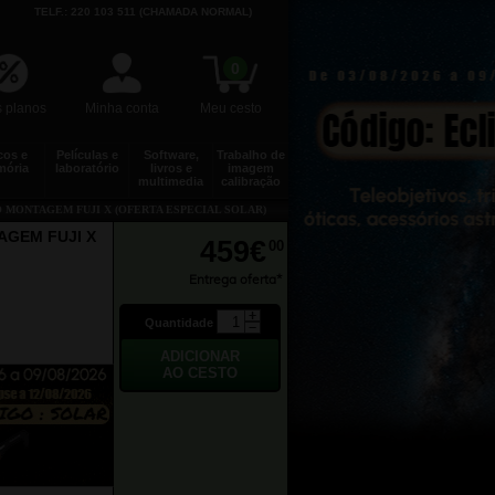
TELF.: 220 103 511 (CHAMADA NORMAL)
0
 planos
Minha conta
Meu cesto
cos e
Películas e
Software,
Trabalho de
ória
laboratório
livros e
imagem
multimedia
calibração
O MONTAGEM FUJI X (OFERTA ESPECIAL SOLAR)
AGEM FUJI X
459€
00
Entrega oferta*
Quantidade