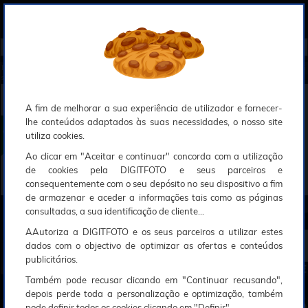
0
Compreendemos que a segurança é uma prioridade ao utilizar o nosso sítio web, Faremos o nosso melhor para assegurar que a sua utilização do nosso website seja tão suave e eficiente quanto possível.
O nosso site foi desenvolvido para utilizar sessões de utilizadores através de cookies, Deve portanto aceitá-los para que o processo de autenticação e encomenda seja funcional. Tem a possibilidade de introduzir uma lista branca de sítios web no seu navegador, Recomendamos que a utilize se não desejar permitir a utilização de cookies a nível mundial.
Se desejar mais informações sobre este assunto, por favor contacte o nosso Responsável pela protecção de dados no endereço abaixo:
Esperamos que compreenda a nossa abordagem, Sinceramente, a equipa DigitFoto
Início
►
Observação, objectivas e acessórios
►
Filtros circulares
►
HOYA Filtro Polarizador Circular Fusion Anti
static Next D67mm (Abrangido por outras ofertas especiais)
HOYA Filtro Polarizador Circular Fusion Antistatic Next
D67mm
A fim de melhorar a sua experiência de utilizador e fornecer-
lhe conteúdos adaptados às suas necessidades, o nosso site
utiliza cookies.
Ao clicar em "Aceitar e continuar" concorda com a utilização
de cookies pela DIGITFOTO e seus parceiros e
consequentemente com o seu depósito no seu dispositivo a fim
de armazenar e aceder a informações tais como as páginas
consultadas, a sua identificação de cliente...
AAutoriza a DIGITFOTO e os seus parceiros a utilizar estes
5€
00
dados com o objectivo de optimizar as ofertas e conteúdos
publicitários.
Também pode recusar clicando em "Continuar recusando",
depois perde toda a personalização e optimização, também
pode definir todos os cookies clicando em "Definir".