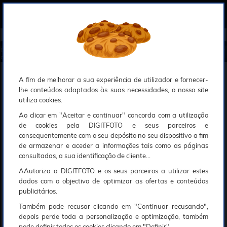
0
Compreendemos que a segurança é uma prioridade ao utilizar o nosso sítio web, Faremos o nosso melhor para assegurar que a sua utilização do nosso website seja tão suave e eficiente quanto possível.
O nosso site foi desenvolvido para utilizar sessões de utilizadores através de cookies, Deve portanto aceitá-los para que o processo de autenticação e encomenda seja funcional. Tem a possibilidade de introduzir uma lista branca de sítios web no seu navegador, Recomendamos que a utilize se não desejar permitir a utilização de cookies a nível mundial.
Se desejar mais informações sobre este assunto, por favor contacte o nosso Responsável pela protecção de dados no endereço abaixo:
Esperamos que compreenda a nossa abordagem, Sinceramente, a equipa DigitFoto
Início
►
Flashes e iluminação estúdio
►
Acessórios de iluminação de estúdio
►
GODOX Flash Witstro AD300 P
ro II
GODOX Flash Witstro AD300 Pro II
A fim de melhorar a sua experiência de utilizador e fornecer-
lhe conteúdos adaptados às suas necessidades, o nosso site
utiliza cookies.
Ao clicar em "Aceitar e continuar" concorda com a utilização
de cookies pela DIGITFOTO e seus parceiros e
consequentemente com o seu depósito no seu dispositivo a fim
de armazenar e aceder a informações tais como as páginas
consultadas, a sua identificação de cliente...
AAutoriza a DIGITFOTO e os seus parceiros a utilizar estes
dados com o objectivo de optimizar as ofertas e conteúdos
publicitários.
Também pode recusar clicando em "Continuar recusando",
depois perde toda a personalização e optimização, também
pode definir todos os cookies clicando em "Definir".