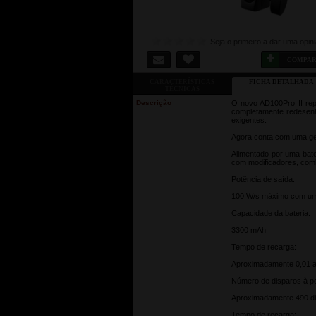
Seja o primeiro a dar uma opin
COMPA
CARACTERÍSTICAS
FICHA DETALHADA
TÉCNICAS
Descrição
O novo AD100Pro II repr
completamente redesenh
exigentes.
Agora conta com uma gest
Alimentado por uma bate
com modificadores, comb
Potência de saída:
100 W/s máximo com um aj
Capacidade da bateria:
3300 mAh
Tempo de recarga:
Aproximadamente 0,01 a 
Número de disparos à p
Aproximadamente 490 dis
Tempo de recarga: