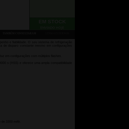
EM STOCK
ENVIADO HOJE
TAMBÉM CONSULTARAM
LINKS EXTERNOS
enho e fiabilidade. O seu sistema de refrigeração
axa de disparo constante mesmo em configurações
 luz em configurações com múltiplos flashes.
/8000 s (HSS) e oferece uma ampla compatibilidade
de de 3300 mAh.