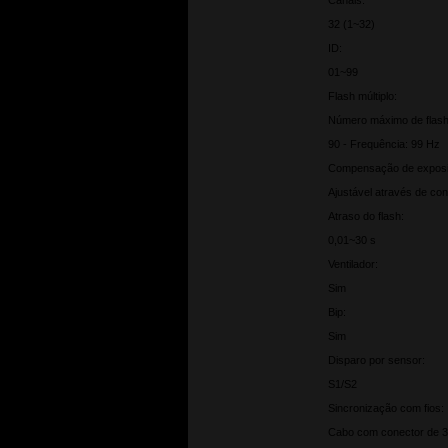
Canais:
32 (1~32)
ID:
01~99
Flash múltiplo:
Número máximo de flash
90 - Frequência: 99 Hz
Compensação de expos
Ajustável através de con
Atraso do flash:
0,01~30 s
Ventilador:
Sim
Bip:
Sim
Disparo por sensor:
S1/S2
Sincronização com fios:
Cabo com conector de 