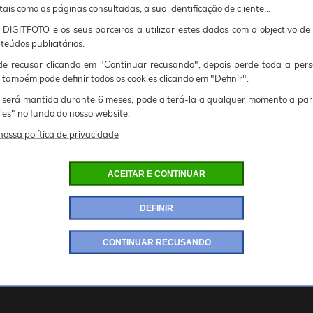
tais como as páginas consultadas, a sua identificação de cliente...
DIGITFOTO e os seus parceiros a utilizar estes dados com o objectivo de
,01~1,5 s
teúdos publicitários.
 recusar clicando em "Continuar recusando", depois perde toda a pers
 também pode definir todos os cookies clicando em "Definir".
e 28-85 mm
 será mantida durante 6 meses, pode alterá-la a qualquer momento a par
kies" no fundo do nosso website.
nossa política de privacidade
dio TTL:
 / Olympus / Panasonic / Pentax / Sony
ACEITAR E CONTINUAR
:
ª cortina
DEFINIR
CONTINUAR RECUSANDO
ravo - TTL/M/Multi
tá empenhada em nunca vender ou partilhar os seus dados pessoais com terceiros.
gina.
zação do nosso website, estes cookies são armazenados de modo a permitir-lhe autenticar-se, aceder ao carrinho de compras e às diferentes fases de compra.
 graças a este cookie! Seria uma pena privá-lo disso.
o seu login de utilizador com o seu browser, a fim de personalizar certas características, mesmo que não esteja ligado.
e os fotógrafos e os afiliados apaixonados recebam uma remuneração que lhes permita continuar a sua actividade.
o seu login de utilizador com o seu browser a fim de personalizar certas características, mesmo que não esteja ligado.
 das páginas...) estes cookies são muito úteis para nós.
MODIFICAR AS MINHAS PREFERÊNCIAS