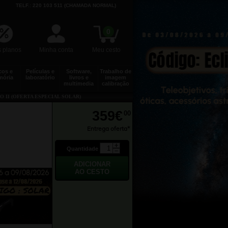
TELF.: 220 103 511 (CHAMADA NORMAL)
0
 planos
Minha conta
Meu cesto
cos e
Películas e
Software,
Trabalho de
ória
laboratório
livros e
imagem
multimedia
calibração
 II (OFERTA ESPECIAL SOLAR)
359€
00
Entrega oferta*
Quantidade