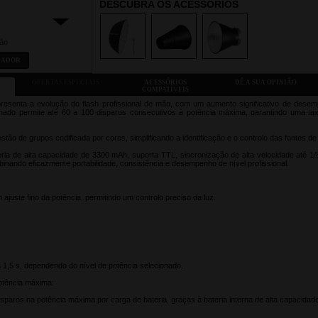
DESCUBRA OS ACESSÓRIOS
ião
RADOR
OFERTAS ESPECIAIS
ACESSÓRIOS
DÊ A SUA OPINIÃO
COMPATÍVEIS
esenta a evolução do flash profissional de mão, com um aumento significativo de desemp
ado permite até 60 a 100 disparos consecutivos à potência máxima, garantindo uma t
ão de grupos codificada por cores, simplificando a identificação e o controlo das fontes de
ria de alta capacidade de 3300 mAh, suporta TTL, sincronização de alta velocidade até 1
inando eficazmente portabilidade, consistência e desempenho de nível profissional.
uste fino da potência, permitindo um controlo preciso da luz.
1,5 s, dependendo do nível de potência selecionado.
otência máxima:
paros na potência máxima por carga de bateria, graças à bateria interna de alta capacida