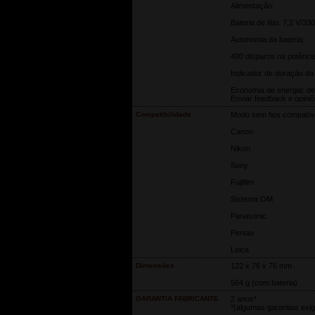
Alimentação:
Bateria de lítio: 7,2 V/3
Autonomia da bateria:
490 disparos na potênc
Indicador de duração da 
Economia de energia: de
Enviar feedback e opini
Compatibilidade
Modo sem fios compatív
Canon
Nikon
Sony
Fujifilm
Sistema OM
Panasonic
Pentax
Leica
Dimensões
122 x 76 x 76 mm
564 g (com bateria)
GARANTIA FABRICANTE
2 anos*
*(algumas garantias exig