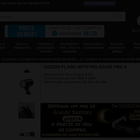
INSCREVA-SE NA NEWSLETTER
EM SEGUNDA MÃO
PORTES
A PARTIR DE 150€ COMPRAS
Bons
48-72h
OFERTAS !
s e
Sacos e
Flashes e
Acessórios
Impressão e
Energia,
Dis
ões
transporte
iluminação
foto, vídeo e
consumíveis
baterias e
mem
estúdio
cameras
pilhas
►
FLASHES ELÉTRICOS E ILUMINAÇÃO RETRATO
►
GODOX FLASH WITSTRO AD100 PRO
GODOX FLASH WITSTRO AD100 PRO II
Sistema sem fios Godox 2.4G
Temperatura de cor 5600 ± 200K
Alimentado por bateria de iões de lítio.