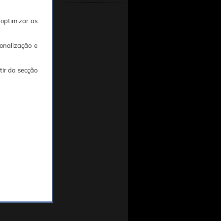
 optimizar as
onalização e
tir da secção