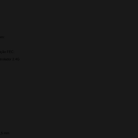
es:
ição FEC:
trolador 2.4G
3,5 mm