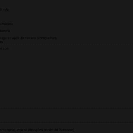
300 mAh
ia máxima
bateria
sliga-se após 30 minutos (configurável)
ões
el com:
em registo, veja as condições no site do fabricante)