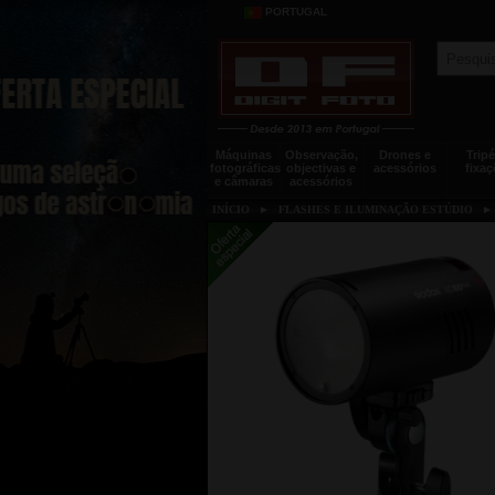
PORTUGAL
Máquinas
Observação,
Drones e
Tripé
fotográficas
objectivas e
acessórios
fixaç
e câmaras
acessórios
INÍCIO
►
FLASHES E ILUMINAÇÃO ESTÚDIO