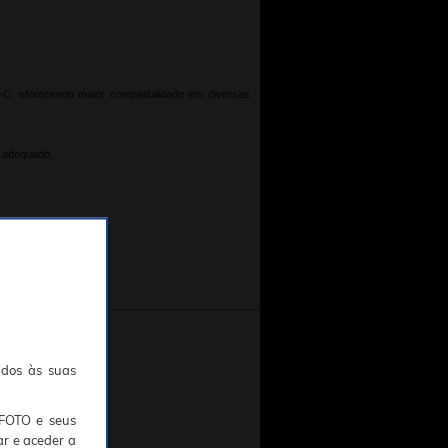
, oferecendo maior compatibilidade em diversas
X adequado.
tc.).
ados às suas
TFOTO e seus
ar e aceder a