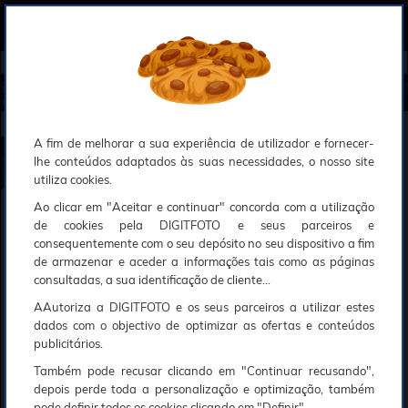
0
Compreendemos que a segurança é uma prioridade ao utilizar o nosso sítio web, Faremos o nosso melhor para assegurar que a sua utilização do nosso website seja tão suave e eficiente quanto possível.
O nosso site foi desenvolvido para utilizar sessões de utilizadores através de cookies, Deve portanto aceitá-los para que o processo de autenticação e encomenda seja funcional. Tem a possibilidade de introduzir uma lista branca de sítios web no seu navegador, Recomendamos que a utilize se não desejar permitir a utilização de cookies a nível mundial.
Se desejar mais informações sobre este assunto, por favor contacte o nosso Responsável pela protecção de dados no endereço abaixo:
Esperamos que compreenda a nossa abordagem, Sinceramente, a equipa DigitFoto
Início
►
Observação, objectivas e acessórios
►
Objectivas / Zoom / Conversores
►
CANON RF 85mm f/1.4 L VC
M (Oferta especial SOLAR)
CANON RF 85mm f/1.4 L VCM
A fim de melhorar a sua experiência de utilizador e fornecer-
lhe conteúdos adaptados às suas necessidades, o nosso site
utiliza cookies.
Ao clicar em "Aceitar e continuar" concorda com a utilização
de cookies pela DIGITFOTO e seus parceiros e
consequentemente com o seu depósito no seu dispositivo a fim
de armazenar e aceder a informações tais como as páginas
consultadas, a sua identificação de cliente...
AAutoriza a DIGITFOTO e os seus parceiros a utilizar estes
dados com o objectivo de optimizar as ofertas e conteúdos
publicitários.
Também pode recusar clicando em "Continuar recusando",
depois perde toda a personalização e optimização, também
pode definir todos os cookies clicando em "Definir".