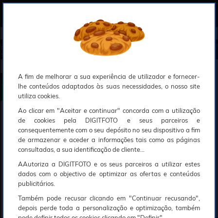
0
Compreendemos que a segurança é uma prioridade ao utilizar o nosso sítio web, Faremos o nosso melhor para assegurar que a sua utilização do nosso website seja tão suave e eficiente quanto possível.
O nosso site foi desenvolvido para utilizar sessões de utilizadores através de cookies, Deve portanto aceitá-los para que o processo de autenticação e encomenda seja funcional. Tem a possibilidade de introduzir uma lista branca de sítios web no seu navegador, Recomendamos que a utilize se não desejar permitir a utilização de cookies a nível mundial.
Se desejar mais informações sobre este assunto, por favor contacte o nosso Responsável pela protecção de dados no endereço abaixo:
Esperamos que compreenda a nossa abordagem, Sinceramente, a equipa DigitFoto
Início
►
Software, livros e multimedia
►
Gravador audio digital
►
ZOOM Gravador H4 Essential (Oferta especial
SOLAR)
ZOOM Gravador H4 Essential
A fim de melhorar a sua experiência de utilizador e fornecer-
lhe conteúdos adaptados às suas necessidades, o nosso site
utiliza cookies.
Ao clicar em "Aceitar e continuar" concorda com a utilização
de cookies pela DIGITFOTO e seus parceiros e
consequentemente com o seu depósito no seu dispositivo a fim
de armazenar e aceder a informações tais como as páginas
consultadas, a sua identificação de cliente...
AAutoriza a DIGITFOTO e os seus parceiros a utilizar estes
dados com o objectivo de optimizar as ofertas e conteúdos
publicitários.
Também pode recusar clicando em "Continuar recusando",
depois perde toda a personalização e optimização, também
pode definir todos os cookies clicando em "Definir".