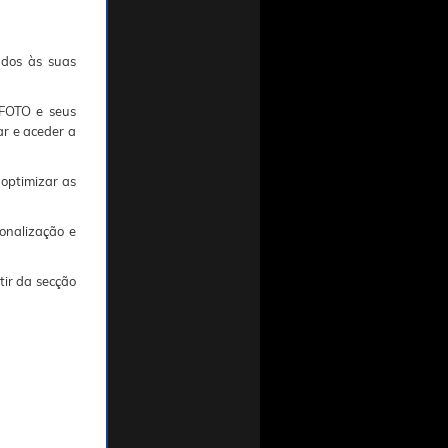
ados às suas
TFOTO e seus
ar e aceder a
 optimizar as
onalização e
tir da secção