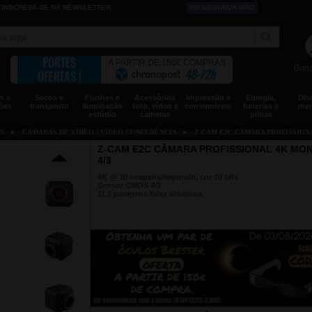
INSCREVA-SE NA NEWSLETTER
EM SEGUNDA MÃO
PORTES
A PARTIR DE 150€ COMPRAS
Bons
48-72h
OFERTAS !
s e
Sacos e
Flashes e
Acessórios
Impressão e
Energia,
Dis
ões
transporte
iluminação
foto, vídeo e
consumíveis
baterias e
mem
estúdio
cameras
pilhas
S
►
CÂMARAS DE VÍDEO / VÍDEO CONFERÊNCIA
►
Z-CAM E2C CÂMARA PROFISSIONA
Z-CAM E2C CÂMARA PROFISSIONAL 4K MO
4/3
4K @ 30 imagens/segundo, cor 10 bits
Sensor CMOS 4/3
11,5 paragens faixa dinâmica