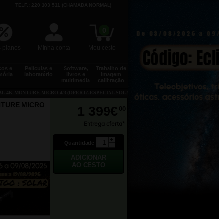
TELF.: 220 103 511 (CHAMADA NORMAL)
0
 planos
Minha conta
Meu cesto
cos e
Películas e
Software,
Trabalho de
ória
laboratório
livros e
imagem
multimedia
calibração
L 4K MONTURE MICRO 4/3 (OFERTA ESPECIAL SOLAR)
NTURE MICRO
1 399€
00
Entrega oferta*
Quantidade