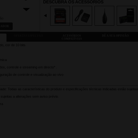
DESCUBRA OS ACESSÓRIOS
ião
RADOR
OFERTAS ESPECIAIS
ACESSÓRIOS
DÊ A SUA OPINIÃO
COMPATÍVEIS
, cor de 10 bits
âmica
dos, controle e streaming em directo* .
guração de controle e visualização ao vivo
ade: Todas as características do produto e especificações técnicas indicadas estão sujeita
sujeitas a alterações sem aviso prévio.
ra