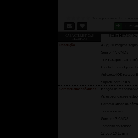
Seja o primeiro a dar uma opin
COMPA
CARACTERÍSTICAS
FICHA DETALHADA
TÉCNICAS
Descrição
4K @ 30 imagens/segundo
Sensor 4/3 CMOS
11.5 Paragens faixa din
Gigabit Ethernet para da
Aplicação iOS para confi
Suporte para PDEs
Características técnicas
Isenção de responsabilid
As especificações estão 
Características da câma
Tipo de sensor
Sensor 4/3 CMOS
Tamanho do sensor
17,56 x 13,11 mm