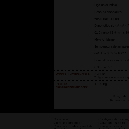
Liga de alumínio
Peso do dispositivo
668 g (sem lente)
Dimensões (L x A x A x P
91,2 mm x 83,9 mm x 89
Meio Ambiente
Temperatura de armaze
-20 °C ~ 60 °C ~ 60 °C
Faixa de temperaturas 
0 °C ~ 40 °C
GARANTIA FABRICANTE
2 anos*
*(algumas garantias exig
Peso da
1.100 Kg
embalagem/Transporte
Código de b
Nossas 2 refe
Sobre nós
Condições de devolu
Como encomendar?
Pagamento seguro
Politica de confidencialidade
Entrega e portes