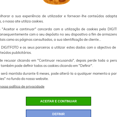
lhorar a sua experiência de utilizador e fornecer-lhe conteúdos adapt
ra MOV)
 o nosso site utiliza cookies.
m "Aceitar e continuar" concorda com a utilização de cookies pela DIGI
consequentemente com o seu depósito no seu dispositivo a fim de armazen
tais como as páginas consultadas, a sua identificação de cliente...
lo de tempo
DIGITFOTO e os seus parceiros a utilizar estes dados com o objectivo de
teúdos publicitários.
 recusar clicando em "Continuar recusando", depois perde toda a pers
00)
 também pode definir todos os cookies clicando em "Definir".
 será mantida durante 6 meses, pode alterá-la a qualquer momento a par
: Automática, manual (até 1/8000") ou manual
kies" no fundo do nosso website.
omático, Manual (1° ~ 360°)
nossa política de privacidade
300K ~ 7500K)
ACEITAR E CONTINUAR
DEFINIR