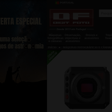
PORTUGAL
Máquinas
Observação,
Drones e
Tripé
fotográficas
objectivas e
acessórios
fixaç
e câmaras
acessórios
INÍCIO
►
MÁQUINAS FOTOGRÁFICAS E CÂMARA