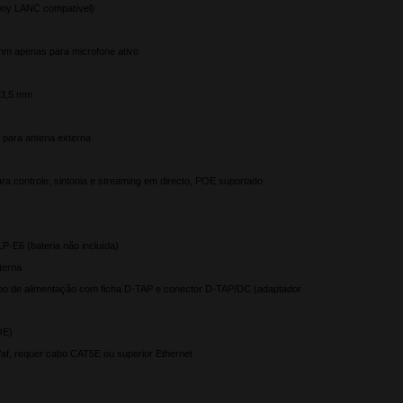
ony LANC compatível)
mm apenas para microfone ativo
 3,5 mm
 para antena externa
ara controle, sintonia e streaming em directo, POE suportado
-E6 (bateria não incluída)
terna
o de alimentação com ficha D-TAP e conector D-TAP/DC (adaptador
OE)
af, requer cabo CAT5E ou superior Ethernet