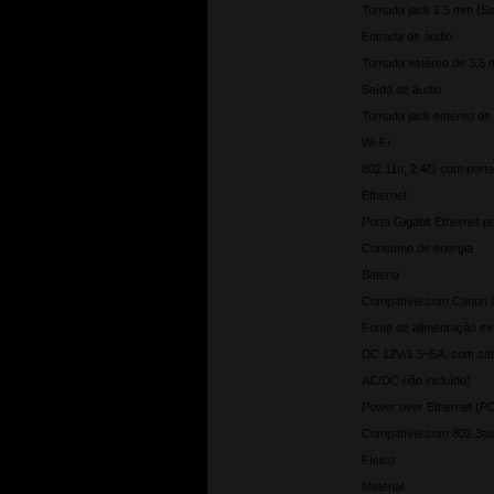
Tomada jack 2.5 mm (S
Entrada de áudio
Tomada estéreo de 3,5 
Saída de áudio
Tomada jack estéreo de
Wi-Fi
802.11n, 2.4G com porta
Ethernet
Porta Gigabit Ethernet p
Consumo de energia
Bateria
Compatível com Canon LP
Fonte de alimentação ex
DC 12V/1.5~5A, com cab
AC/DC não incluído)
Power over Ethernet (P
Compatível com 802.3at/
Físico
Material