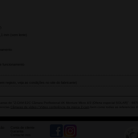
)
,1 mm (sem lente)
namento
de funcionamento
em registo, veja as condições no site do fabricante)
arras de "Z-CAM E2C Câmara Profissional 4K Monture Micro 4/3 (Oferta especial SOLAR)" : 6
rencias
Câmaras de vídeo / Vídeo conferência da marca Z-cam
bem como todas as referencias 
ção
Conta de cliente
Garantia
Contacte-nos