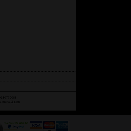
970130770088
da marca
Z-cam