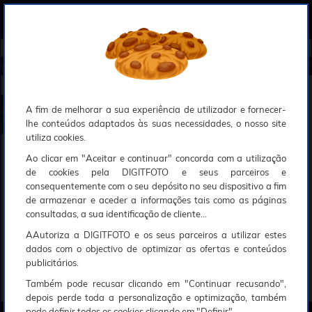
0
Compreendemos que a segurança é uma prioridade ao utilizar o nosso sítio web, Faremos o nosso melhor para assegurar que a sua utilização do nosso website seja tão suave e eficiente quanto possível.
O nosso site foi desenvolvido para utilizar sessões de utilizadores através de cookies, Deve portanto aceitá-los para que o processo de autenticação e encomenda seja funcional. Tem a possibilidade de introduzir uma lista branca de sítios web no seu navegador, Recomendamos que a utilize se não desejar permitir a utilização de cookies a nível mundial.
Se desejar mais informações sobre este assunto, por favor contacte o nosso Responsável pela protecção de dados no endereço abaixo:
Esperamos que compreenda a nossa abordagem, Sinceramente, a equipa DigitFoto
Início
►
Sacos e transporte
►
Bolsas e caixas
►
TENBA Bolsa Insert Byob 7 Preta (Oferta especial SOLAR)
TENBA Bolsa Insert Byob 7 Preta
A fim de melhorar a sua experiência de utilizador e fornecer-
lhe conteúdos adaptados às suas necessidades, o nosso site
utiliza cookies.
Ao clicar em "Aceitar e continuar" concorda com a utilização
de cookies pela DIGITFOTO e seus parceiros e
consequentemente com o seu depósito no seu dispositivo a fim
de armazenar e aceder a informações tais como as páginas
consultadas, a sua identificação de cliente...
AAutoriza a DIGITFOTO e os seus parceiros a utilizar estes
dados com o objectivo de optimizar as ofertas e conteúdos
publicitários.
Também pode recusar clicando em "Continuar recusando",
depois perde toda a personalização e optimização, também
pode definir todos os cookies clicando em "Definir".