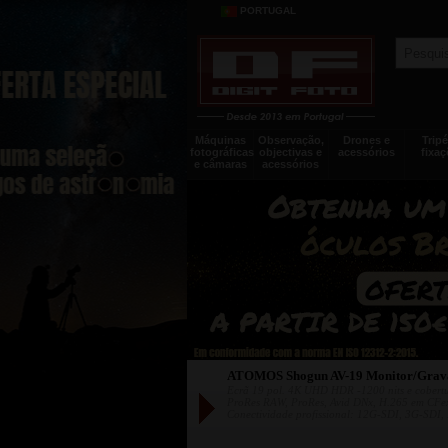
PORTUGAL
Máquinas
Observação,
Drones e
Tripé
fotográficas
objectivas e
acessórios
fixaç
e câmaras
acessórios
ATOMOS Shogun AV-19 Monitor/Gra
Ecrã 19 pol. 4K UHD HDR -1200 nits e cobert
ProRes RAW, ProRes, Avid DNx, H.265 em CFex
Conectividade profissional: 12G-SDI, 3G-SDI,