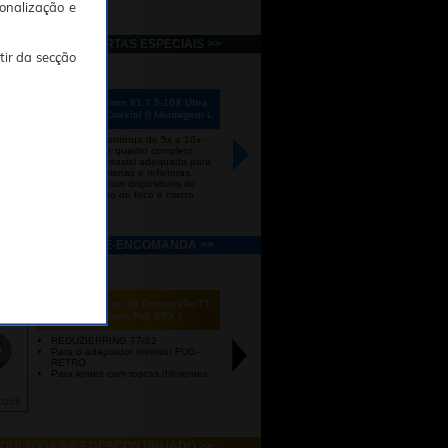
onalização e
I TODAS AS OFERTAS ESPECIAIS >>
tir da secção
 069€
00
LAOWA 17.5mm f/1.7 5-10X Ultra
Macro APO (Coaxial I) Montagem L
Ampliação contínua de 5x a 10x -
Cobertura de quadro completo.
Iluminação coaxial adequada para
superfícies planas e refletoras.
Compatível com dispositivos de
empilhamento de foco e macro
enda
calhas.
QUI TODOS OS PRÉ-ENCOMANDA >>
9€
07
NOVOFLEX Anel de Conversão 77-
62mm para Fuji GFX (
REDUZIERRING 77/62
Para o adaptador inversor FUG-
RETRO
Para lentes com roscas diferentes
tock
QUI TODAS AS DESCONTINUADO >>