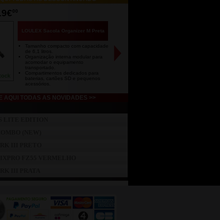
19€
00
LOULEX Sacola Organizer M Preta
Tamanho compacto com capacidade
de 6,1 litros.
Organização interna modular para
acomodar o equipamento
transportado.
Compartimentos dedicados para
tock
baterias, cartões SD e pequenos
acessórios.
 AQUI TODAS AS NOVIDADES >>
 LITE EDITION
COMBO (NEW)
K III PRETO
PIXPRO FZ55 VERMELHO
K III PRATA