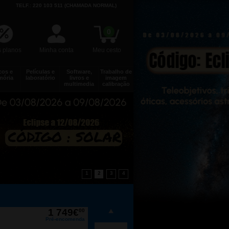
TELF.: 220 103 511 (CHAMADA NORMAL)
0
 planos
Minha conta
Meu cesto
cos e
Películas e
Software,
Trabalho de
ória
laboratório
livros e
imagem
multimedia
calibração
1
2
3
4
55€
90
Em stock