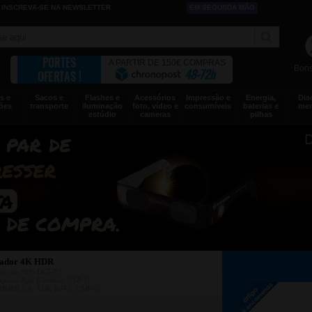
INSCREVA-SE NA NEWSLETTER
EM SEGUNDA MÃO
PORTES
A PARTIR DE 150€ COMPRAS
Bons
48-72h
OFERTAS !
s e
Sacos e
Flashes e
Acessórios
Impressão e
Energia,
Dis
ões
transporte
iluminação
foto, vídeo e
consumíveis
baterias e
mem
estúdio
cameras
pilhas
vador 4K HDR
ura de 99% DCI-P3.
press Tipo B armaz. USB-C.
 HDMI 2.0, XLR, RJ45, USB-C...