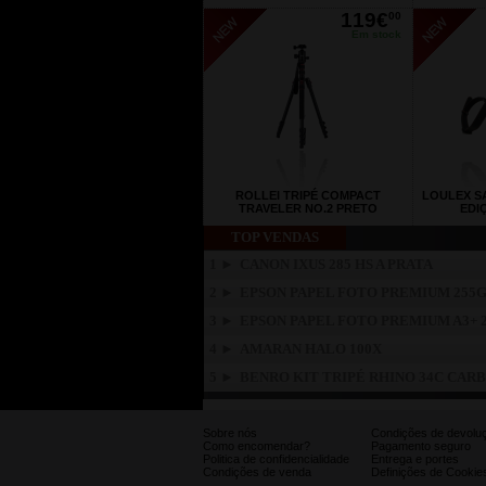
119€
00
Em stock
ROLLEI TRIPÉ COMPACT
LOULEX S
TRAVELER NO.2 PRETO
EDI
TOP VENDAS
1 ►
CANON IXUS 285 HS A PRATA
2 ►
EPSON PAPEL FOTO PREMIUM 255G
3 ►
EPSON PAPEL FOTO PREMIUM A3+ 
4 ►
AMARAN HALO 100X
5 ►
BENRO KIT TRIPÉ RHINO 34C CAR
Sobre nós
Condições de devolu
Como encomendar?
Pagamento seguro
Politica de confidencialidade
Entrega e portes
Condições de venda
Definições de Cookie