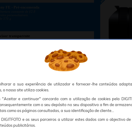
ny FE - Pré-encomenda
ertura constante de f/2.8
olos personalizáveis.
de 570 g
sor transparente
o direto através de uma janela transparente.
mpacto.
 adaptar o enquadramento ao motivo.
okies, Deve portanto aceitá-los para que o processo de autenticação e encomenda seja funcional. Tem a possibilidade de introduzir uma lista branca de sítios web no seu navegador, Recomendamos que a utilize se não desejar permitir a utilização de cookies a nível mundial.
sunto, por favor contacte o nosso Responsável pela protecção de dados no endereço abaixo:
chaveiro
g.
ento em diferentes posições.
namento em cartão microSD e carregamento via USB Type-C.
lhorar a sua experiência de utilizador e fornecer-lhe conteúdos adapt
 o nosso site utiliza cookies.
479€
349€
00
00
1
Em stock
Em stock
m "Aceitar e continuar" concorda com a utilização de cookies pela DIGI
consequentemente com o seu depósito no seu dispositivo a fim de armazen
tais como as páginas consultadas, a sua identificação de cliente...
DIGITFOTO e os seus parceiros a utilizar estes dados com o objectivo de
teúdos publicitários.
Em s