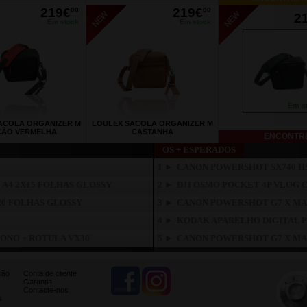
219€
219€
00
00
2
Em stock
Em stock
Em s
ACOLA ORGANIZER M
LOULEX SACOLA ORGANIZER M
ÇÃO VERMELHA
CASTANHA
ENCONTRE
OS + ESPERADOS
1 ►
CANON POWERSHOT SX740 HS
 A4 2X15 FOLHAS GLOSSY
2 ►
DJI OSMO POCKET 4P VLOG 
20 FOLHAS GLOSSY
3 ►
CANON POWERSHOT G7 X MAR
4 ►
KODAK APARELHO DIGITAL 
BONO + ROTULA VX30
5 ►
CANON POWERSHOT G7 X MAR
ção
Conta de cliente
Garantia
Contacte-nos
s