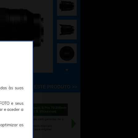
DESCUBRA ESTE PRODUTO >>
ados às suas
 599€
00
TFOTO e seus
PANASONIC Lumix S Pro 70-200mm
ar e aceder a
f/2.8 O.I.S. (Occasion)
Produto usado com garantia de 1
ano.
 optimizar as
Como novo (sem marcas).
Vendido na caixa original.
tock