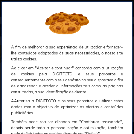
0
Compreendemos que a segurança é uma prioridade ao utilizar o nosso sítio web, Faremos o nosso melhor para assegurar que a sua utilização do nosso website seja tão suave e eficiente quanto possível.
O nosso site foi desenvolvido para utilizar sessões de utilizadores através de cookies, Deve portanto aceitá-los para que o processo de autenticação e encomenda seja funcional. Tem a possibilidade de introduzir uma lista branca de sítios web no seu navegador, Recomendamos que a utilize se não desejar permitir a utilização de cookies a nível mundial.
Se desejar mais informações sobre este assunto, por favor contacte o nosso Responsável pela protecção de dados no endereço abaixo:
Esperamos que compreenda a nossa abordagem, Sinceramente, a equipa DigitFoto
Início
►
Flashes e iluminação estúdio
►
Acessórios de iluminação de estúdio
►
PROFOTO Soft Zoom Softgrid 1
20 (Descontinuado) (Descontinuado) (Descontinuado) (Oferta especial SOLAR)
PROFOTO Soft Zoom Softgrid 120
A fim de melhorar a sua experiência de utilizador e fornecer-
lhe conteúdos adaptados às suas necessidades, o nosso site
utiliza cookies.
Ao clicar em "Aceitar e continuar" concorda com a utilização
de cookies pela DIGITFOTO e seus parceiros e
consequentemente com o seu depósito no seu dispositivo a fim
de armazenar e aceder a informações tais como as páginas
consultadas, a sua identificação de cliente...
AAutoriza a DIGITFOTO e os seus parceiros a utilizar estes
dados com o objectivo de optimizar as ofertas e conteúdos
publicitários.
Também pode recusar clicando em "Continuar recusando",
depois perde toda a personalização e optimização, também
pode definir todos os cookies clicando em "Definir".