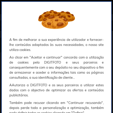
0
Compreendemos que a segurança é uma prioridade ao utilizar o nosso sítio web, Faremos o nosso melhor para assegurar que a sua utilização do nosso website seja tão suave e eficiente quanto possível.
O nosso site foi desenvolvido para utilizar sessões de utilizadores através de cookies, Deve portanto aceitá-los para que o processo de autenticação e encomenda seja funcional. Tem a possibilidade de introduzir uma lista branca de sítios web no seu navegador, Recomendamos que a utilize se não desejar permitir a utilização de cookies a nível mundial.
Se desejar mais informações sobre este assunto, por favor contacte o nosso Responsável pela protecção de dados no endereço abaixo:
Esperamos que compreenda a nossa abordagem, Sinceramente, a equipa DigitFoto
Início
►
Observação, objectivas e acessórios
►
Filtros circulares
►
POLAR PRO Filtro ShortStache Mist/PL 82m
m (Abrangido por outras ofertas especiais)
POLAR PRO Filtro ShortStache Mist/PL 82mm
A fim de melhorar a sua experiência de utilizador e fornecer-
lhe conteúdos adaptados às suas necessidades, o nosso site
utiliza cookies.
Ao clicar em "Aceitar e continuar" concorda com a utilização
de cookies pela DIGITFOTO e seus parceiros e
consequentemente com o seu depósito no seu dispositivo a fim
de armazenar e aceder a informações tais como as páginas
consultadas, a sua identificação de cliente...
AAutoriza a DIGITFOTO e os seus parceiros a utilizar estes
dados com o objectivo de optimizar as ofertas e conteúdos
publicitários.
Também pode recusar clicando em "Continuar recusando",
depois perde toda a personalização e optimização, também
pode definir todos os cookies clicando em "Definir".