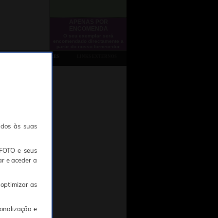
APENAS POR
ENCOMENDA
O seu exemplar será
encomendado directamente a
partir do nosso fornecedor.
PRODUTOS SIMILARES
LINKS EXTERNOS
ados às suas
TFOTO e seus
ar e aceder a
 optimizar as
onalização e