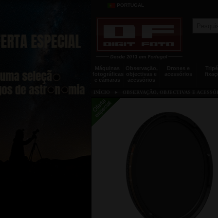
PORTUGAL
Máquinas
Observação,
Drones e
Tripé
fotográficas
objectivas e
acessórios
fixaç
e câmaras
acessórios
INÍCIO
►
OBSERVAÇÃO, OBJECTIVAS E ACESSÓ