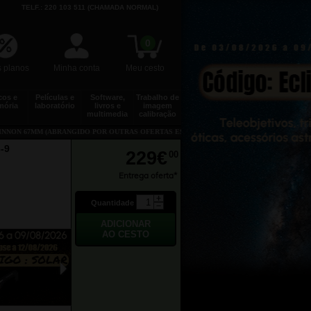
TELF.: 220 103 511 (CHAMADA NORMAL)
0
 planos
Minha conta
Meu cesto
cos e
Películas e
Software,
Trabalho de
ória
laboratório
livros e
imagem
multimedia
calibração
INNON 67MM (ABRANGIDO POR OUTRAS OFERTAS ESPECIAIS)
-9
229€
00
Entrega oferta*
Quantidade
►