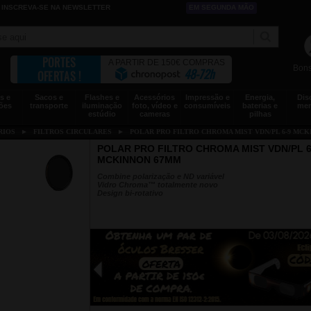
INSCREVA-SE NA NEWSLETTER
EM SEGUNDA MÃO
PORTES
A PARTIR DE 150€ COMPRAS
Bons
48-72h
OFERTAS !
s e
Sacos e
Flashes e
Acessórios
Impressão e
Energia,
Dis
ões
transporte
iluminação
foto, vídeo e
consumíveis
baterias e
mem
estúdio
cameras
pilhas
RIOS
►
FILTROS CIRCULARES
►
POLAR PRO FILTRO CHROMA MIST VDN/PL 6-9 MCK
POLAR PRO FILTRO CHROMA MIST VDN/PL 6
MCKINNON 67MM
Combine polarização e ND variável
Vidro Chroma™ totalmente novo
Design bi-rotativo
◀