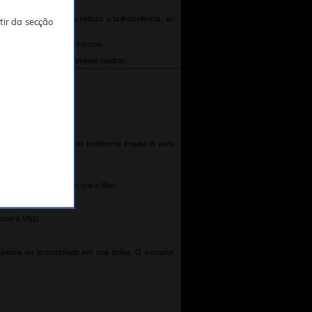
 uma combinação para reduzir o brilho/reflexos, ao
tir da secção
o precisa para fotos externas.
produzir cores extremamente neutras.
ngatá-lo da imagem ou totalmente engatá-lo para
um ND Variável em um único filtro.
mover o VND.
na câmera ou armazenado em sua bolsa. O inovador