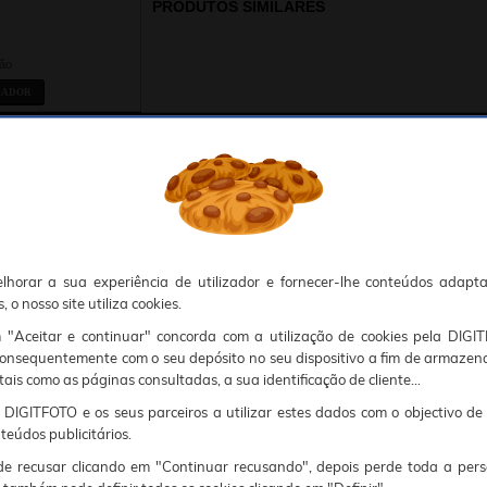
PRODUTOS SIMILARES
ião
RADOR
OFERTAS ESPECIAIS
ACESSÓRIOS
DÊ A SUA OPINIÃO
COMPATÍVEIS
okies, Deve portanto aceitá-los para que o processo de autenticação e encomenda seja funcional. Tem a possibilidade de introduzir uma lista branca de sítios web no seu navegador, Recomendamos que a utilize se não desejar permitir a utilização de cookies a nível mundial.
sunto, por favor contacte o nosso Responsável pela protecção de dados no endereço abaixo:
lhorar a sua experiência de utilizador e fornecer-lhe conteúdos adapt
 o nosso site utiliza cookies.
m "Aceitar e continuar" concorda com a utilização de cookies pela DIGI
consequentemente com o seu depósito no seu dispositivo a fim de armazen
tais como as páginas consultadas, a sua identificação de cliente...
DIGITFOTO e os seus parceiros a utilizar estes dados com o objectivo de
teúdos publicitários.
 recusar clicando em "Continuar recusando", depois perde toda a pers