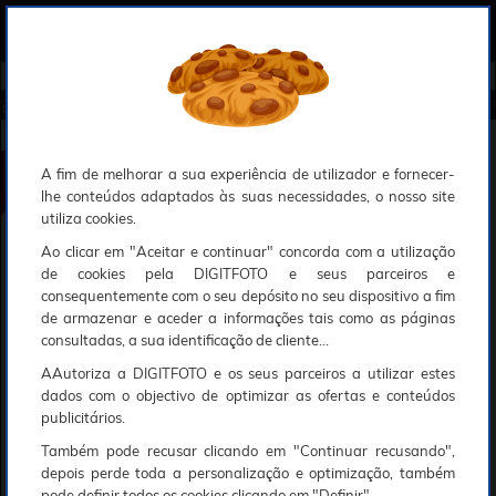
0
Compreendemos que a segurança é uma prioridade ao utilizar o nosso sítio web, Faremos o nosso melhor para assegurar que a sua utilização do nosso website seja tão suave e eficiente quanto possível.
O nosso site foi desenvolvido para utilizar sessões de utilizadores através de cookies, Deve portanto aceitá-los para que o processo de autenticação e encomenda seja funcional. Tem a possibilidade de introduzir uma lista branca de sítios web no seu navegador, Recomendamos que a utilize se não desejar permitir a utilização de cookies a nível mundial.
Se desejar mais informações sobre este assunto, por favor contacte o nosso Responsável pela protecção de dados no endereço abaixo:
Esperamos que compreenda a nossa abordagem, Sinceramente, a equipa DigitFoto
Início
►
Sacos e transporte
►
Mochilas
►
PGYTECH Mochila OneGo Roamer Tote 25 l preta (New)
PGYTECH Mochila OneGo Roamer Tote 25 l preta
A fim de melhorar a sua experiência de utilizador e fornecer-
lhe conteúdos adaptados às suas necessidades, o nosso site
utiliza cookies.
Ao clicar em "Aceitar e continuar" concorda com a utilização
de cookies pela DIGITFOTO e seus parceiros e
consequentemente com o seu depósito no seu dispositivo a fim
de armazenar e aceder a informações tais como as páginas
consultadas, a sua identificação de cliente...
AAutoriza a DIGITFOTO e os seus parceiros a utilizar estes
dados com o objectivo de optimizar as ofertas e conteúdos
publicitários.
Também pode recusar clicando em "Continuar recusando",
depois perde toda a personalização e optimização, também
pode definir todos os cookies clicando em "Definir".