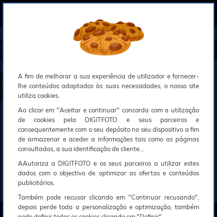
0
Compreendemos que a segurança é uma prioridade ao utilizar o nosso sítio web, Faremos o nosso melhor para assegurar que a sua utilização do nosso website seja tão suave e eficiente quanto possível.
O nosso site foi desenvolvido para utilizar sessões de utilizadores através de cookies, Deve portanto aceitá-los para que o processo de autenticação e encomenda seja funcional. Tem a possibilidade de introduzir uma lista branca de sítios web no seu navegador, Recomendamos que a utilize se não desejar permitir a utilização de cookies a nível mundial.
Se desejar mais informações sobre este assunto, por favor contacte o nosso Responsável pela protecção de dados no endereço abaixo:
Esperamos que compreenda a nossa abordagem, Sinceramente, a equipa DigitFoto
Início
►
Energia, baterias e pilhas
►
Carregadores / transformadores
►
PATONA Carregador USB para Sony NP-F
Z100 (Oferta especial SOLAR)
PATONA Carregador USB para Sony NP-FZ100
A fim de melhorar a sua experiência de utilizador e fornecer-
lhe conteúdos adaptados às suas necessidades, o nosso site
utiliza cookies.
Ao clicar em "Aceitar e continuar" concorda com a utilização
de cookies pela DIGITFOTO e seus parceiros e
consequentemente com o seu depósito no seu dispositivo a fim
de armazenar e aceder a informações tais como as páginas
consultadas, a sua identificação de cliente...
AAutoriza a DIGITFOTO e os seus parceiros a utilizar estes
dados com o objectivo de optimizar as ofertas e conteúdos
publicitários.
Também pode recusar clicando em "Continuar recusando",
depois perde toda a personalização e optimização, também
pode definir todos os cookies clicando em "Definir".