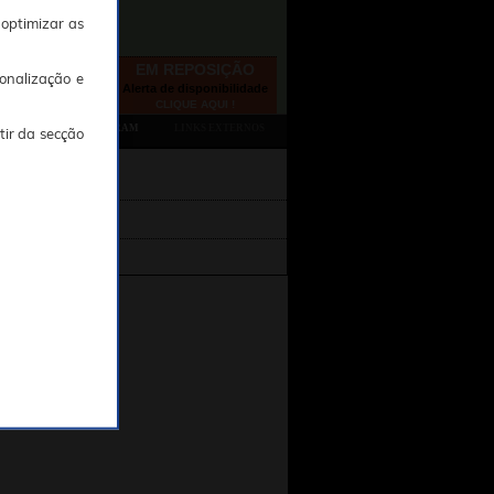
 optimizar as
EM REPOSIÇÃO
onalização e
Alerta de disponibilidade
CLIQUE AQUI !
TAMBÉM CONSULTARAM
LINKS EXTERNOS
tir da secção
47499