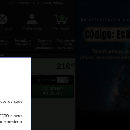
TELF.: 220 103 511 (CHAMADA NORMAL)
0
 planos
Minha conta
Meu cesto
cos e
Películas e
Software,
Trabalho de
ória
laboratório
livros e
imagem
multimedia
calibração
AR)
21€
90
Quantidade
ados às suas
TFOTO e seus
ar e aceder a