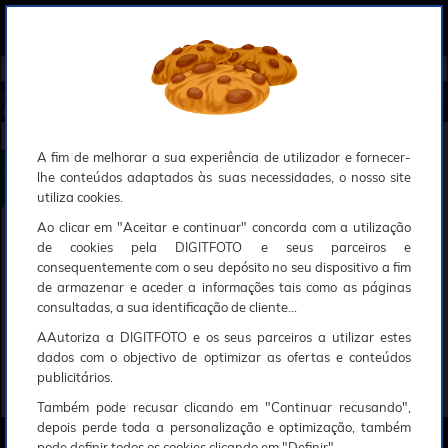
0
Compreendemos que a segurança é uma prioridade ao utilizar o nosso sítio web, Faremos o nosso melhor para assegurar que a sua utilização do nosso website seja tão suave e eficiente quanto possível.
O nosso site foi desenvolvido para utilizar sessões de utilizadores através de cookies, Deve portanto aceitá-los para que o processo de autenticação e encomenda seja funcional. Tem a possibilidade de introduzir uma lista branca de sítios web no seu navegador, Recomendamos que a utilize se não desejar permitir a utilização de cookies a nível mundial.
Se desejar mais informações sobre este assunto, por favor contacte o nosso Responsável pela protecção de dados no endereço abaixo:
Esperamos que compreenda a nossa abordagem, Sinceramente, a equipa DigitFoto
Início
►
Flashes e iluminação estúdio
►
Flashes elétricos e Iluminação retrato
►
NIKON Kit Flash Controlador R
1C1 (Oferta especial SOLAR)
NIKON Kit Flash Controlador R1C1
A fim de melhorar a sua experiência de utilizador e fornecer-
lhe conteúdos adaptados às suas necessidades, o nosso site
utiliza cookies.
Ao clicar em "Aceitar e continuar" concorda com a utilização
de cookies pela DIGITFOTO e seus parceiros e
consequentemente com o seu depósito no seu dispositivo a fim
de armazenar e aceder a informações tais como as páginas
consultadas, a sua identificação de cliente...
AAutoriza a DIGITFOTO e os seus parceiros a utilizar estes
dados com o objectivo de optimizar as ofertas e conteúdos
publicitários.
Também pode recusar clicando em "Continuar recusando",
depois perde toda a personalização e optimização, também
pode definir todos os cookies clicando em "Definir".