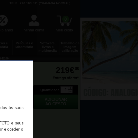
TELF.: 220 103 511 (CHAMADA NORMAL)
0
 planos
Minha conta
Meu cesto
cos e
Películas e
Software,
Trabalho de
ória
laboratório
livros e
imagem
multimedia
calibração
-R200
219€
00
Entrega oferta*
Quantidade
ados às suas
TFOTO e seus
ar e aceder a