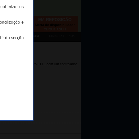
 optimizar as
EM REPOSIÇÃO
onalização e
Alerta de disponibilidade
CLIQUE AQUI !
TAMBÉM CONSULTARAM
LINKS EXTERNOS
tir da secção
a imagem do dispositivo i-TTL com um controlador,