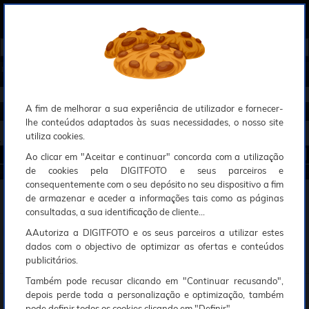
0
Compreendemos que a segurança é uma prioridade ao utilizar o nosso sítio web, Faremos o nosso melhor para assegurar que a sua utilização do nosso website seja tão suave e eficiente quanto possível.
O nosso site foi desenvolvido para utilizar sessões de utilizadores através de cookies, Deve portanto aceitá-los para que o processo de autenticação e encomenda seja funcional. Tem a possibilidade de introduzir uma lista branca de sítios web no seu navegador, Recomendamos que a utilize se não desejar permitir a utilização de cookies a nível mundial.
Se desejar mais informações sobre este assunto, por favor contacte o nosso Responsável pela protecção de dados no endereço abaixo:
Esperamos que compreenda a nossa abordagem, Sinceramente, a equipa DigitFoto
►
►
►
Início
Máquinas fotográficas
Máquinas fotográficas
panasonic
e câmaras
digitais compactas
Máquinas fotográficas digitais
A fim de melhorar a sua experiência de utilizador e fornecer-
AJUDA À ESCOLHA
lhe conteúdos adaptados às suas necessidades, o nosso site
7 RESULTADOS
utiliza cookies.
Ao clicar em "Aceitar e continuar" concorda com a utilização
Ordenar por :
de cookies pela DIGITFOTO e seus parceiros e
MÁQUINAS FOTOGRÁFICAS DIGITAIS
consequentemente com o seu depósito no seu dispositivo a fim
PANASONIC LUMIX DC-FZ82D
de armazenar e aceder a informações tais como as páginas
Zoom 60x
Zoom inteligente 120x
consultadas, a sua identificação de cliente...
Qualidade vídeo 4K 30p
489€
00
AAutoriza a DIGITFOTO e os seus parceiros a utilizar estes
Em stock
dados com o objectivo de optimizar as ofertas e conteúdos
ADICIONAR AO CESTO
publicitários.
Também pode recusar clicando em "Continuar recusando",
PANASONIC LUMIX DC-TZ99 PRATA
O poder de um zoom de 30x num corpo compacto 4K
depois perde toda a personalização e optimização, também
Sensor MOS de 20,3 MP - óptica LEICA VARIO ELMAR
pode definir todos os cookies clicando em "Definir".
Ecrã tactil inclinável de 1840 Kpts - estabilização de 5 eixos