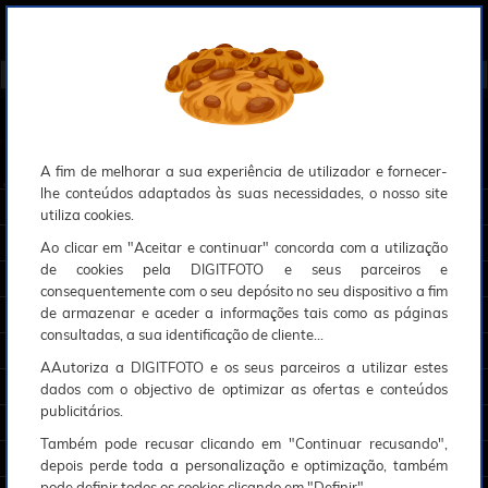
0
Compreendemos que a segurança é uma prioridade ao utilizar o nosso sítio web, Faremos o nosso melhor para assegurar que a sua utilização do nosso website seja tão suave e eficiente quanto possível.
O nosso site foi desenvolvido para utilizar sessões de utilizadores através de cookies, Deve portanto aceitá-los para que o processo de autenticação e encomenda seja funcional. Tem a possibilidade de introduzir uma lista branca de sítios web no seu navegador, Recomendamos que a utilize se não desejar permitir a utilização de cookies a nível mundial.
Se desejar mais informações sobre este assunto, por favor contacte o nosso Responsável pela protecção de dados no endereço abaixo:
Esperamos que compreenda a nossa abordagem, Sinceramente, a equipa DigitFoto
A fim de melhorar a sua experiência de utilizador e fornecer-
lhe conteúdos adaptados às suas necessidades, o nosso site
MÁQUINAS FOTOGRÁFICAS E CÂMARAS
utiliza cookies.
OBSERVAÇÃO, OBJECTIVAS E ACESSÓRIOS
Ao clicar em "Aceitar e continuar" concorda com a utilização
de cookies pela DIGITFOTO e seus parceiros e
DRONES E ACESSÓRIOS
consequentemente com o seu depósito no seu dispositivo a fim
de armazenar e aceder a informações tais como as páginas
TRIPÉS E FIXAÇÕES
consultadas, a sua identificação de cliente...
SACOS E TRANSPORTE
AAutoriza a DIGITFOTO e os seus parceiros a utilizar estes
FLASHES E ILUMINAÇÃO ESTÚDIO
dados com o objectivo de optimizar as ofertas e conteúdos
publicitários.
ACESSÓRIOS FOTO, VÍDEO E CAMERAS
Também pode recusar clicando em "Continuar recusando",
IMPRESSÃO E CONSUMÍVEIS
depois perde toda a personalização e optimização, também
pode definir todos os cookies clicando em "Definir".