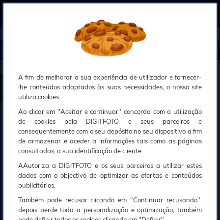
0
Compreendemos que a segurança é uma prioridade ao utilizar o nosso sítio web, Faremos o nosso melhor para assegurar que a sua utilização do nosso website seja tão suave e eficiente quanto possível.
O nosso site foi desenvolvido para utilizar sessões de utilizadores através de cookies, Deve portanto aceitá-los para que o processo de autenticação e encomenda seja funcional. Tem a possibilidade de introduzir uma lista branca de sítios web no seu navegador, Recomendamos que a utilize se não desejar permitir a utilização de cookies a nível mundial.
Se desejar mais informações sobre este assunto, por favor contacte o nosso Responsável pela protecção de dados no endereço abaixo:
Esperamos que compreenda a nossa abordagem, Sinceramente, a equipa DigitFoto
Início
►
Tripés e fixações
►
Tripés / Monopés
►
LEOFOTO Tripé Ranger LS-223C (Abrangido por outras ofertas
especiais)
LEOFOTO Tripé Ranger LS-223C
A fim de melhorar a sua experiência de utilizador e fornecer-
lhe conteúdos adaptados às suas necessidades, o nosso site
utiliza cookies.
Ao clicar em "Aceitar e continuar" concorda com a utilização
de cookies pela DIGITFOTO e seus parceiros e
consequentemente com o seu depósito no seu dispositivo a fim
de armazenar e aceder a informações tais como as páginas
consultadas, a sua identificação de cliente...
AAutoriza a DIGITFOTO e os seus parceiros a utilizar estes
dados com o objectivo de optimizar as ofertas e conteúdos
publicitários.
Também pode recusar clicando em "Continuar recusando",
depois perde toda a personalização e optimização, também
pode definir todos os cookies clicando em "Definir".