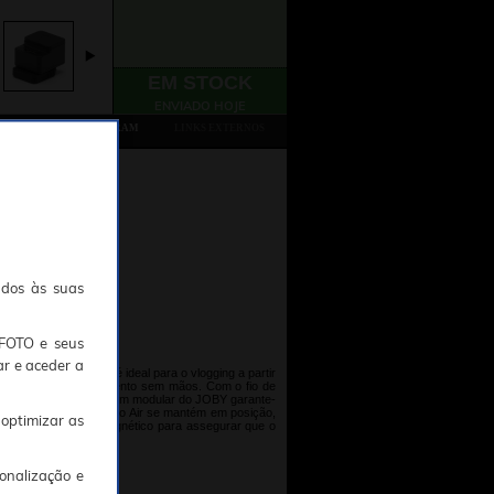
EM STOCK
ENVIADO HOJE
TAMBÉM CONSULTARAM
LINKS EXTERNOS
ados às suas
TFOTO e seus
ar e aceder a
a criar. O Wavo Air é ideal para o vlogging a partir
 requeira um funcionamento sem mãos. Com o fio de
vador sistema de montagem modular do JOBY garante-
ara assegurar que o Wavo Air se mantém em posição,
 optimizar as
o com um suporte magnético para assegurar que o
onalização e