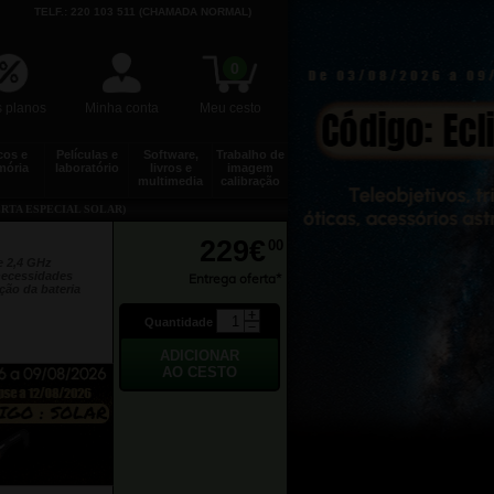
TELF.: 220 103 511 (CHAMADA NORMAL)
0
 planos
Minha conta
Meu cesto
cos e
Películas e
Software,
Trabalho de
ória
laboratório
livros e
imagem
multimedia
calibração
ERTA ESPECIAL SOLAR)
229€
00
e 2,4 GHz
necessidades
Entrega oferta*
ção da bateria
Quantidade