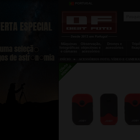
PORTUGAL
Máquinas
Observação,
Drones e
Tripé
fotográficas
objectivas e
acessórios
fixaç
e câmaras
acessórios
INÍCIO
►
ACESSÓRIOS FOTO, VÍDEO E CAMERA