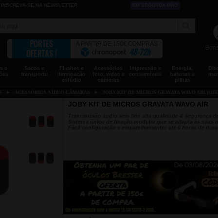
INSCREVA-SE NA NEWSLETTER
EM SEGUNDA MÃO
PORTES
A PARTIR DE 150€ COMPRAS
Bons
48-72h
OFERTAS !
s e
Sacos e
Flashes e
Acessórios
Impressão e
Energia,
Dis
ões
transporte
iluminação
foto, vídeo e
consumíveis
baterias e
mem
estúdio
cameras
pilhas
S
►
ACESSÓRIOS VÍDEO-CÂMARAS
►
JOBY KIT DE MICROS GRAVATA WAVO AIR (OF
JOBY KIT DE MICROS GRAVATA WAVO AIR
Transmissão áudio sem fios alta qualidade & segurança d
Sistema único de fixação modular que se adapta às suas 
Fácil configuração e emparelhamento; até 6 horas de dura