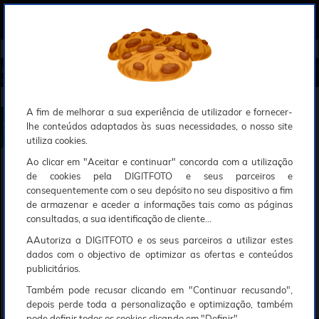
0
Compreendemos que a segurança é uma prioridade ao utilizar o nosso sítio web, Faremos o nosso melhor para assegurar que a sua utilização do nosso website seja tão suave e eficiente quanto possível.
O nosso site foi desenvolvido para utilizar sessões de utilizadores através de cookies, Deve portanto aceitá-los para que o processo de autenticação e encomenda seja funcional. Tem a possibilidade de introduzir uma lista branca de sítios web no seu navegador, Recomendamos que a utilize se não desejar permitir a utilização de cookies a nível mundial.
Se desejar mais informações sobre este assunto, por favor contacte o nosso Responsável pela protecção de dados no endereço abaixo:
Esperamos que compreenda a nossa abordagem, Sinceramente, a equipa DigitFoto
Início
►
Flashes e iluminação estúdio
►
Flashes elétricos e Iluminação retrato
►
GODOX Flash Speedlite V1 Oly
mpus/Panasonic (Oferta especial SOLAR)
GODOX Flash Speedlite V1 Olympus/Panasonic
A fim de melhorar a sua experiência de utilizador e fornecer-
lhe conteúdos adaptados às suas necessidades, o nosso site
utiliza cookies.
Ao clicar em "Aceitar e continuar" concorda com a utilização
de cookies pela DIGITFOTO e seus parceiros e
consequentemente com o seu depósito no seu dispositivo a fim
de armazenar e aceder a informações tais como as páginas
consultadas, a sua identificação de cliente...
AAutoriza a DIGITFOTO e os seus parceiros a utilizar estes
dados com o objectivo de optimizar as ofertas e conteúdos
publicitários.
Também pode recusar clicando em "Continuar recusando",
depois perde toda a personalização e optimização, também
pode definir todos os cookies clicando em "Definir".