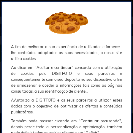
0
Compreendemos que a segurança é uma prioridade ao utilizar o nosso sítio web, Faremos o nosso melhor para assegurar que a sua utilização do nosso website seja tão suave e eficiente quanto possível.
O nosso site foi desenvolvido para utilizar sessões de utilizadores através de cookies, Deve portanto aceitá-los para que o processo de autenticação e encomenda seja funcional. Tem a possibilidade de introduzir uma lista branca de sítios web no seu navegador, Recomendamos que a utilize se não desejar permitir a utilização de cookies a nível mundial.
Se desejar mais informações sobre este assunto, por favor contacte o nosso Responsável pela protecção de dados no endereço abaixo:
Esperamos que compreenda a nossa abordagem, Sinceramente, a equipa DigitFoto
Início
►
Acessórios foto, vídeo e cameras
►
Peças sobressalentes
►
GODOX Garra Flash para TT685 Sony (Ofert
a especial SOLAR)
GODOX Garra Flash para TT685 Sony
A fim de melhorar a sua experiência de utilizador e fornecer-
lhe conteúdos adaptados às suas necessidades, o nosso site
utiliza cookies.
Ao clicar em "Aceitar e continuar" concorda com a utilização
de cookies pela DIGITFOTO e seus parceiros e
consequentemente com o seu depósito no seu dispositivo a fim
de armazenar e aceder a informações tais como as páginas
consultadas, a sua identificação de cliente...
AAutoriza a DIGITFOTO e os seus parceiros a utilizar estes
dados com o objectivo de optimizar as ofertas e conteúdos
publicitários.
Também pode recusar clicando em "Continuar recusando",
depois perde toda a personalização e optimização, também
pode definir todos os cookies clicando em "Definir".