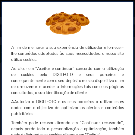
0
Compreendemos que a segurança é uma prioridade ao utilizar o nosso sítio web, Faremos o nosso melhor para assegurar que a sua utilização do nosso website seja tão suave e eficiente quanto possível.
O nosso site foi desenvolvido para utilizar sessões de utilizadores através de cookies, Deve portanto aceitá-los para que o processo de autenticação e encomenda seja funcional. Tem a possibilidade de introduzir uma lista branca de sítios web no seu navegador, Recomendamos que a utilize se não desejar permitir a utilização de cookies a nível mundial.
Se desejar mais informações sobre este assunto, por favor contacte o nosso Responsável pela protecção de dados no endereço abaixo:
Esperamos que compreenda a nossa abordagem, Sinceramente, a equipa DigitFoto
Início
►
Flashes e iluminação estúdio
►
Acessórios de iluminação de estúdio
►
GODOX Flash iT30Pro TTL Pret
o Fujifilm (Oferta especial SOLAR)
GODOX Flash iT30Pro TTL Preto Fujifilm
A fim de melhorar a sua experiência de utilizador e fornecer-
lhe conteúdos adaptados às suas necessidades, o nosso site
utiliza cookies.
Ao clicar em "Aceitar e continuar" concorda com a utilização
de cookies pela DIGITFOTO e seus parceiros e
consequentemente com o seu depósito no seu dispositivo a fim
de armazenar e aceder a informações tais como as páginas
consultadas, a sua identificação de cliente...
AAutoriza a DIGITFOTO e os seus parceiros a utilizar estes
dados com o objectivo de optimizar as ofertas e conteúdos
publicitários.
Também pode recusar clicando em "Continuar recusando",
depois perde toda a personalização e optimização, também
pode definir todos os cookies clicando em "Definir".