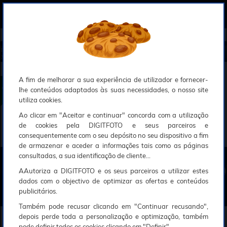
0
Compreendemos que a segurança é uma prioridade ao utilizar o nosso sítio web, Faremos o nosso melhor para assegurar que a sua utilização do nosso website seja tão suave e eficiente quanto possível.
O nosso site foi desenvolvido para utilizar sessões de utilizadores através de cookies, Deve portanto aceitá-los para que o processo de autenticação e encomenda seja funcional. Tem a possibilidade de introduzir uma lista branca de sítios web no seu navegador, Recomendamos que a utilize se não desejar permitir a utilização de cookies a nível mundial.
Se desejar mais informações sobre este assunto, por favor contacte o nosso Responsável pela protecção de dados no endereço abaixo:
Esperamos que compreenda a nossa abordagem, Sinceramente, a equipa DigitFoto
Início
►
Impressão e consumíveis
►
Impressoras jacto de tinta / laser
►
EPSON Impressora Expression Photo HD
XP-15000 (Oferta especial SOLAR)
EPSON Impressora Expression Photo HD XP-15000
A fim de melhorar a sua experiência de utilizador e fornecer-
lhe conteúdos adaptados às suas necessidades, o nosso site
utiliza cookies.
Ao clicar em "Aceitar e continuar" concorda com a utilização
de cookies pela DIGITFOTO e seus parceiros e
consequentemente com o seu depósito no seu dispositivo a fim
de armazenar e aceder a informações tais como as páginas
consultadas, a sua identificação de cliente...
AAutoriza a DIGITFOTO e os seus parceiros a utilizar estes
dados com o objectivo de optimizar as ofertas e conteúdos
publicitários.
Também pode recusar clicando em "Continuar recusando",
314€
90
depois perde toda a personalização e optimização, também
pode definir todos os cookies clicando em "Definir".